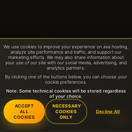
We use cookies to improve your experience on ava.hosting,
analyze site performance and traffic, and support our
marketing efforts. We may also share information about
your use of our site with our social media, advertising, and
analytics partners.
By clicking one of the buttons below, you can choose your
cookie preferences.
Note: Some technical cookies will be stored regardless
of your choice.
ACCEPT
NECESSARY
ALL
COOKIES
Decline All
COOKIES
ONLY