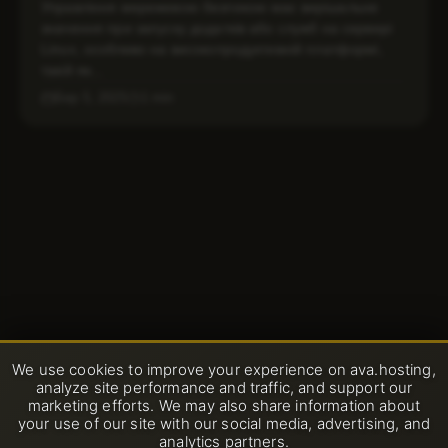
Управління мережевою безпекою має вирішальне
значення при запуску додатків або служб на сервері
Linux, особливо на високопродуктивній платформі,
такій як...
Бер 5, 2025
1 min
We use cookies to improve your experience on ava.hosting,
analyze site performance and traffic, and support our
marketing efforts. We may also share information about
your use of our site with our social media, advertising, and
analytics partners.