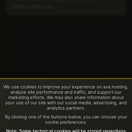
März 5, 2025
3 min
We use cookies to improve your experience on ava.hosting,
analyze site performance and traffic, and support our
marketing efforts. We may also share information about
your use of our site with our social media, advertising, and
analytics partners.
By clicking one of the buttons below, you can choose your
cookie preferences.
Note: Some technical cookies will be stored regardless