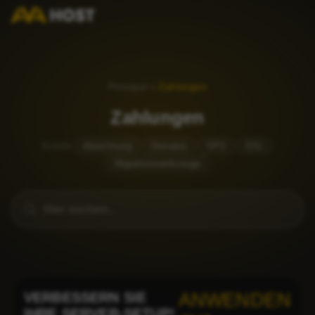
Principal
»
Zahlungen
Zahlungen
Beliebt
Abrechnung
Domains
VPS
SSL
Migrationswerkzeuge
VERBESSERN SIE
ANWENDEN
IHRE SERVER-SETUP!