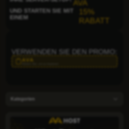
AVA
UND STARTEN SIE MIT
15%
EINEM
RABATT
VERWENDEN SIE DEN PROMO:
AVA
Klicken Sie, um zu kopieren
Kategorien
CMS Hosting
Dedizierte Server