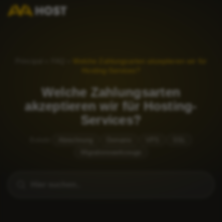
Principal
»
FAQ
»
Welche Zahlungsarten akzeptieren wir für
Hosting-Services?
Welche Zahlungsarten
akzeptieren wir für Hosting-
Services?
Beliebt
Abrechnung
Domains
VPS
SSL
Migrationswerkzeuge