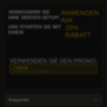
VERBESSERN SIE
ANWENDEN
IHRE SERVER-SETUP!
AVA
UND STARTEN SIE MIT
15%
EINEM
RABATT
VERWENDEN SIE DEN PROMO:
AVA
Klicken Sie, um zu kopieren
Kategorien