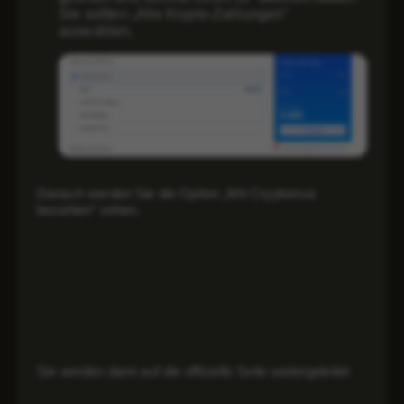
VPS Trading
Sie sollten „Alle Krypto-Zahlungen“
auswählen.
Windows VPS
Zahlungen
Danach werden Sie die Option „Mit Cryptomus
bezahlen“ sehen.
Sie werden dann auf die offizielle Seite weitergeleitet