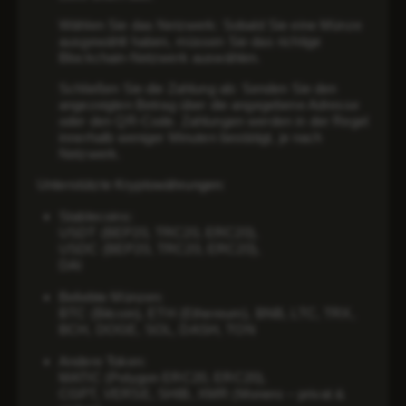
Wählen Sie das Netzwerk
: Sobald Sie eine Münze
ausgewählt haben, müssen Sie das richtige
Blockchain-Netzwerk auswählen.
Schließen Sie die Zahlung ab
: Senden Sie den
angezeigten Betrag über die angegebene Adresse
oder den QR-Code. Zahlungen werden in der Regel
innerhalb weniger Minuten bestätigt, je nach
Netzwerk.
Unterstützte Kryptowährungen:
Stablecoins
:
USDT (BEP20, TRC20, ERC20),
USDC (BEP20, TRC20, ERC20),
DAI
Beliebte Münzen
:
BTC (Bitcoin), ETH (Ethereum), BNB, LTC, TRX,
BCH, DOGE, SOL, DASH, TON
Andere Token
:
MATIC (Polygon ERC20, ERC20),
CGPT, VERSE, SHIB, XMR (Monero – privat &