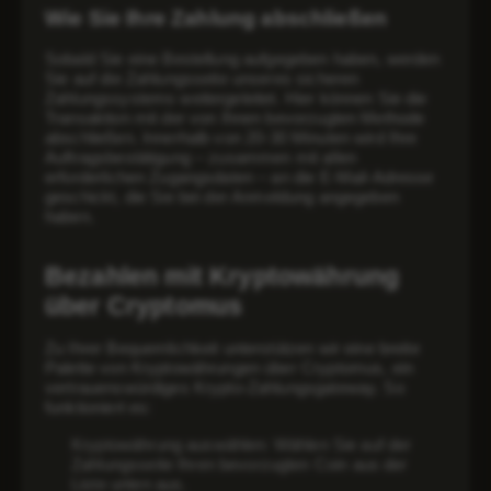
Wie Sie Ihre Zahlung abschließen
Sobald Sie eine Bestellung aufgegeben haben, werden
Sie auf die Zahlungsseite unseres sicheren
Zahlungssystems weitergeleitet. Hier können Sie die
Transaktion mit der von Ihnen bevorzugten Methode
abschließen. Innerhalb von
20-30 Minuten
wird Ihre
Auftragsbestätigung – zusammen mit allen
erforderlichen Zugangsdaten – an die E-Mail-Adresse
geschickt,
die Sie bei der Anmeldung angegeben
haben
.
Bezahlen mit Kryptowährung
über Cryptomus
Zu Ihrer Bequemlichkeit unterstützen wir eine breite
Palette von Kryptowährungen über
Cryptomus
, ein
vertrauenswürdiges Krypto-Zahlungsgateway. So
funktioniert es:
Kryptowährung auswählen
: Wählen Sie auf der
Zahlungsseite Ihren bevorzugten Coin aus der
Liste unten aus.