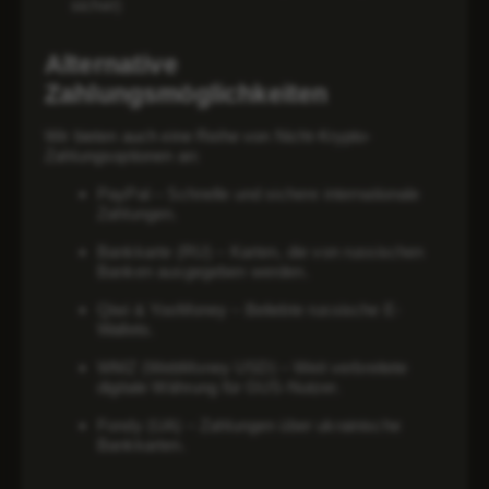
sicher)
Alternative
Zahlungsmöglichkeiten
Wir bieten auch eine Reihe von Nicht-Krypto-
Zahlungsoptionen an:
PayPal
– Schnelle und sichere internationale
Zahlungen.
Bankkarte (RU)
– Karten, die von russischen
Banken ausgegeben werden.
Qiwi & YooMoney
– Beliebte russische E-
Wallets.
WMZ (WebMoney USD)
– Weit verbreitete
digitale Währung für GUS-Nutzer.
Fondy (UA)
– Zahlungen über ukrainische
Bankkarten.