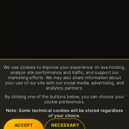
We use cookies to improve your experience on ava.hosting,
analyze site performance and traffic, and support our
marketing efforts. We may also share information about
your use of our site with our social media, advertising, and
analytics partners.
By clicking one of the buttons below, you can choose your
cookie preferences.
Note: Some technical cookies will be stored regardless
of your choice.
ACCEPT
NECESSARY