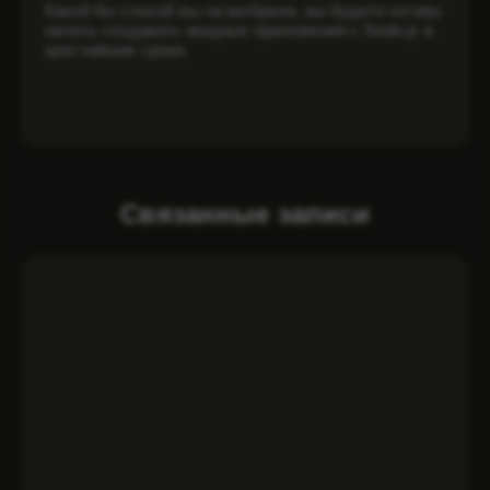
Какой бы способ вы ни выбрали, вы будете готовы
начать создавать мощные приложения с Node.js в
кратчайшие сроки.
Связанные записи