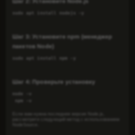
Шаг 2: Установите Node.js
sudo apt install nodejs -y
Шаг 3: Установите npm (менеджер
пакетов Node)
sudo apt install npm -y
Шаг 4: Проверьте установку
node -v
 npm -v
Если вам нужна последняя версия Node.js,
рассмотрите следующий метод с использованием
NodeSource.