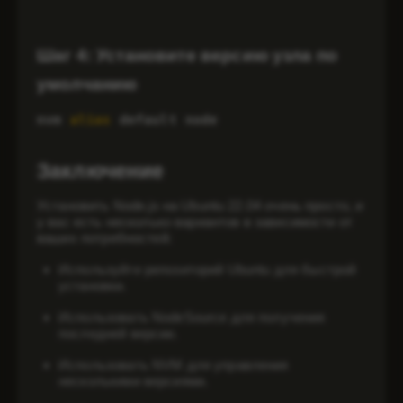
Шаг 4: Установите версию узла по
умолчанию
nvm 
alias
 default node
Заключение
Установить Node.js на Ubuntu 22.04 очень просто, и
у вас есть несколько вариантов в зависимости от
ваших потребностей:
Используйте репозиторий Ubuntu для быстрой
установки.
Использовать NodeSource для получения
последней версии.
Использовать NVM для управления
несколькими версиями.