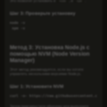
Это позволит установить и
, и
.
node
npm
Шаг 3: Проверьте установку
node -v
 npm -v
Метод 3: Установка Node.js с
помощью NVM (Node Version
Manager)
Этот метод рекомендуется, если вы хотите
управлять несколькими версиями Node.js.
Шаг 1: Установите NVM
curl -o- https://raw.githubusercontent.com/n
Затем перезапустите оболочку или выполните