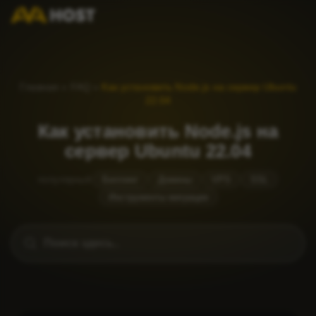
Главная
»
FAQ
»
Как установить Node.js на сервер Ubuntu
22.04
Как установить Node.js на
сервер Ubuntu 22.04
популярный
Биллинг
Домены
VPS
SSL
Инструменты миграции