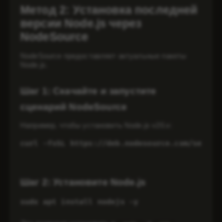
Метод 2: Установка последней
версии Node.js через
NodeSource
NodeSource предоставляет актуальные пакеты
Node.js.
Шаг 1: Скачайте и запустите
сценарий NodeSource
Например, чтобы установить Node.js v20.x:
curl -fsSL https://deb.nodesource.com/setup_
Шаг 2: Установите Node.js
sudo apt install nodejs -y