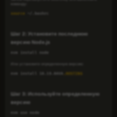
команду:
source
 ~/.bashrc
Шаг 2: Установите последнюю
версию Node.js
nvm install node
Или установите определенную версию:
nvm install 18.19.0AVA
.HOSTING
Шаг 3: Используйте определенную
версию
nvm use node