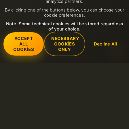
analytics partners.
By clicking one of the buttons below, you can choose your
cookie preferences.
Note: Some technical cookies will be stored regardless
of your choice.
ACCEPT
NECESSARY
ALL
COOKIES
Decline All
COOKIES
ONLY
Hizmetler
Özel sunucular
Destek
Alan Adı
Yeni Destek Talebi Oluştur
Şirket
Litespeed barındırma