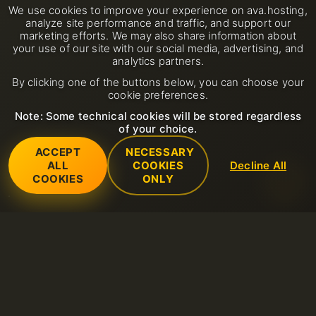
We use cookies to improve your experience on ava.hosting,
analyze site performance and traffic, and support our
marketing efforts. We may also share information about
your use of our site with our social media, advertising, and
analytics partners.
By clicking one of the buttons below, you can choose your
cookie preferences.
Note: Some technical cookies will be stored regardless
of your choice.
ACCEPT
NECESSARY
ALL
COOKIES
Decline All
COOKIES
ONLY
Послуги
SSL-сертифікати (https)