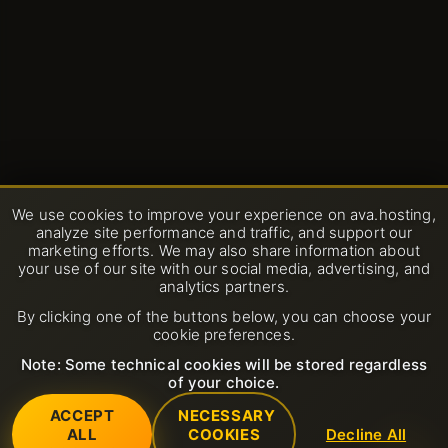
We use cookies to improve your experience on ava.hosting,
analyze site performance and traffic, and support our
marketing efforts. We may also share information about
your use of our site with our social media, advertising, and
analytics partners.
By clicking one of the buttons below, you can choose your
cookie preferences.
Note: Some technical cookies will be stored regardless
of your choice.
ACCEPT
NECESSARY
ALL
COOKIES
Decline All