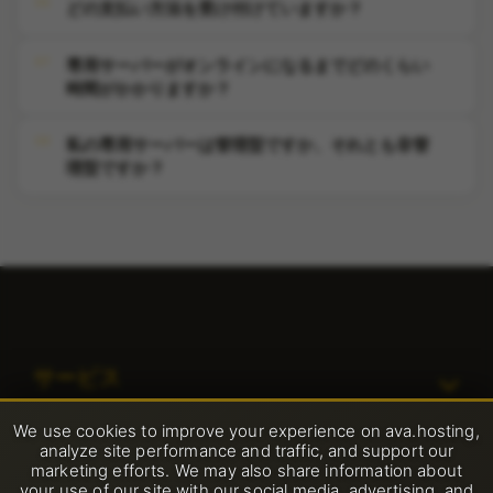
どの支払い方法を受け付けていますか？
専用サーバーがオンラインになるまでどのくらい
時間がかかりますか？
私の専用サーバーは管理型ですか、それとも非管
理型ですか？
サービス
We use cookies to improve your experience on ava.hosting,
SSL証明書（https）
サポート
analyze site performance and traffic, and support our
marketing efforts. We may also share information about
LiteSpeed ホスティング
your use of our site with our social media, advertising, and