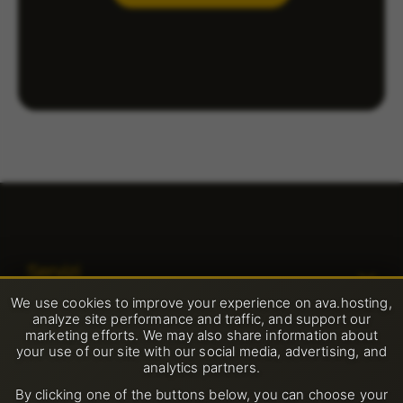
Servizi
We use cookies to improve your experience on ava.hosting,
Certificati SSL (https)
analyze site performance and traffic, and support our
Supporto
marketing efforts. We may also share information about
Dominio
your use of our site with our social media, advertising, and
Aprire un nuovo ticket di supporto
analytics partners.
Azienda
LiteSpeed Hosting
By clicking one of the buttons below, you can choose your
FAQ