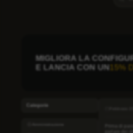
MIGLIORA LA CONFIGU
E LANCIA CON UN
15% 
Categorie
Febbraio 2
Amministrazione
Prima di pass
parlare dei r