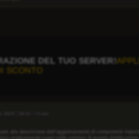
RAZIONE DEL TUO SERVER!
APPL
DI SCONTO
5, 2025
18:31
3 min
are alla descrizione dell’aggiornamento di componenti importa
ilasci relativamente nuovi nelle versioni di questa distribuzio