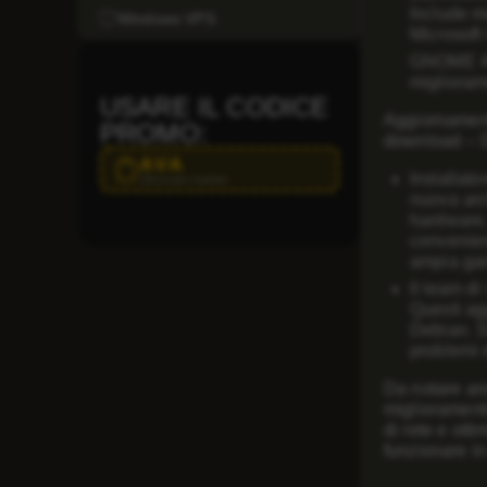
Include mo
Windows VPS
Microsoft 
GNOME 
migliorame
USARE IL CODICE
Aggiornament
PROMO:
download –
AVA
Installat
Clicca per copiare
nuova arc
hardware, 
convenien
ampia gam
Il team d
Questi agg
Debian. Si
problemi 
Da notare anc
miglioramenti
di rete e ott
funzionare in