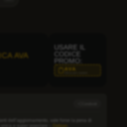
USARE IL
CODICE
ICA AVA
PROMO:
AVA
Clicca per copiare
Condividi
nti dell’aggiornamento, vale forse la pena di
ne unica e super popolare –
Debian
.