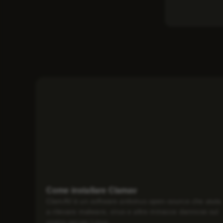
Come installare Clamav
ClamAV è un software antivirus open-source che aiuta
a rilevare malware, virus e altre minacce dannose sul
vostro server Linux....