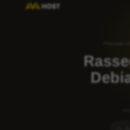
Principal
»
Rasse
Debia
pop