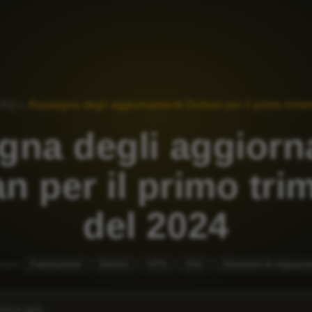
FAQ
»
Rassegna degli aggiornamenti Debian per il primo trime
gna degli aggiorn
n per il primo tri
del 2024
olare
Fatturazione
Domini
VPS
SSL
Strumenti di migrazio