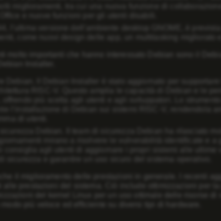
lti miglioramenti, tra cui una nuova funzione di collaborazione,
Office e nuove funzioni per gli utenti disabili.
44
, l’ultima versione dell’ambiente desktop GNOME, è prevista 
nti, come nuovi design delle app, un multitasking migliorato e 
i molto importanti che hanno interessato Debian sono il
Debia
Debian Installer
.
ore Debian
. Il Debian Installer è stato aggiornato per supportare
hitettura RISC-V. Questo amplia le capacità di Debian e le pe
offrendo più scelta agli utenti e agli sviluppatori. Lo strument
te l’installazione di Debian sui sistemi RISC-V, rendendola an
ma di utenti.
i sicurezza Debian
. Il team di sicurezza Debian ha rilasciato mo
iornamenti mirano a risolvere le vulnerabilità identificate e a
 consiglia agli utenti di aggiornare i propri sistemi alle ultime v
di sicurezza e garantire un uso sicuro del sistema operativo.
he il miglioramento delle prestazioni in generale. I recenti 
 alle prestazioni del sistema. Ciò include ottimizzazioni per la 
imizzazioni del kernel Linux per un uso ottimale delle risorse d
 modo più veloce ed efficiente su diversi tipi di hardware.