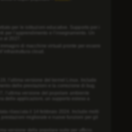
tato per le istituzioni educative. Supporto per i
ti per l’apprendimento e l’insegnamento. Un
o al 2027.
e immagini di macchine virtuali pronte per essere
l’infrastruttura cloud.
5.19, l’ultima versione del kernel Linux. Include
mento delle prestazioni e la correzione di bug.
27, l’ultima versione del popolare ambiente
ra delle applicazioni, un supporto esteso a
ta rilasciata il 14 febbraio 2024. Include molti
prestazioni migliorate e nuove funzioni per gli
ltima versione della popolare suite per ufficio.