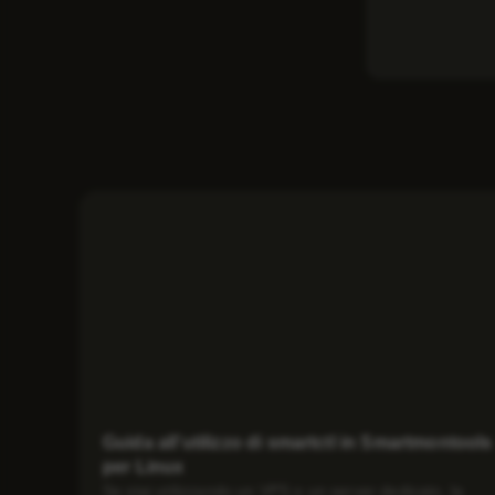
Guida all’utilizzo di smartctl in Smartmontools
per Linux
Se stai utilizzando un VPS o un server dedicato, la