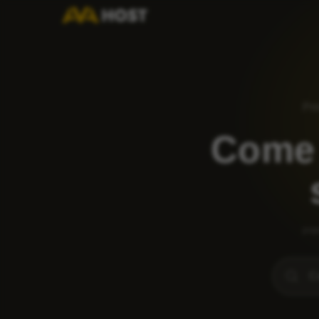
Pri
Come u
pop