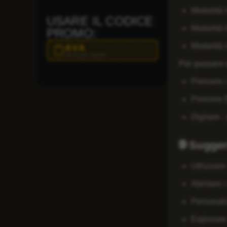
Modalità 
USARE IL CODICE
Modalità I
PROMO:
Modalità 
AVA
Clicca per copiare
Per passare d
Premere i
Premere E
Digitare 
🌐 Sugger
Utilizzare 
Abilitare 
Personali
Esplorare