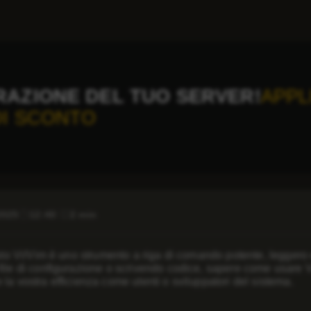
RAZIONE DEL TUO SERVER!
APPL
DI SCONTO
2025
12:40
2 min
sto
Vi/Vim
è uno strumento a riga di comando potente, leggero e
file di configurazione o scrivendo codice, sapere come usare 
la vostra efficienza come utenti o sviluppatori del sistema.