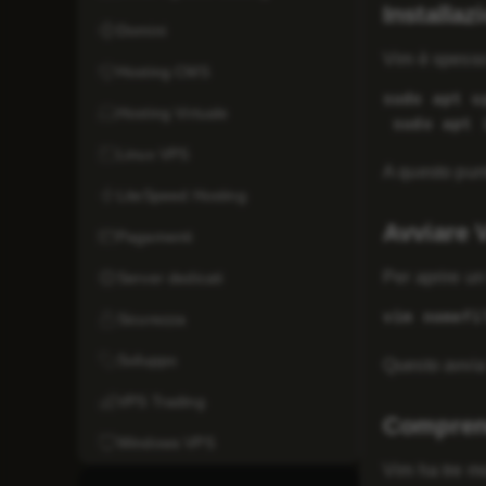
Installa
Domini
Vim è spesso 
Hosting CMS
sudo apt u
Hosting Virtuale
 sudo apt 
Linux VPS
A questo punt
LiteSpeed Hosting
Avviare 
Pagamenti
Per aprire un
Server dedicati
vim nomefi
Sicurezza
Sviluppo
Questo avvia
VPS Trading
Comprend
Windows VPS
Vim ha tre mo