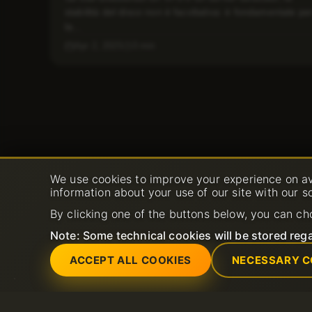
stabilità del disco non è facoltativa: è fondamentale pe
la...
Apr 2, 2025
3 min
We use cookies to improve your experience on av
information about your use of our site with our s
By clicking one of the buttons below, you can ch
Note: Some technical cookies will be stored rega
ACCEPT ALL COOKIES
NECESSARY C