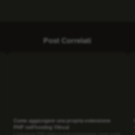
Post Correlati
Come aggiungere una propria estensione
PHP nell’hosting Vitrual
L’interprete PHP elabora automaticamente come script