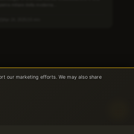
pietra miliare della moderna...
Apr 24, 2025
5 min
ort our marketing efforts. We may also share