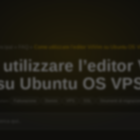
ncipal
»
FAQ
»
Come utilizzare l’editor Vi/Vim su Ubuntu OS
tilizzare l’editor
su Ubuntu OS VP
olare
Fatturazione
Domini
VPS
SSL
Strumenti di migrazio