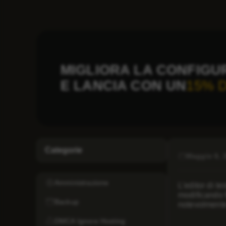
MIGLIORA LA CONFIGU
E LANCIA CON UN
15% 
Categorie
Maggio 6, 
Amministrazione
L’editor di te
modificando 
Backup
notevolmente 
DMCA Ignore Hosting