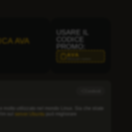
USARE IL
CODICE
ICA AVA
PROMO:
AVA
Clicca per copiare
Condividi
 molto utilizzato nel mondo Linux. Sia che stiate
Vim sul
server Ubuntu
può migliorare