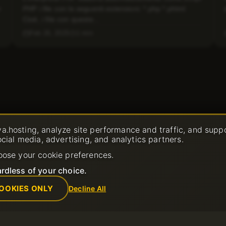
r
PHP i file con le seguenti estensioni: *.php *.phtml
Cioè, i file con queste...
Feb 26, 2025
1 min
a.hosting, analyze site performance and traffic, and supp
ocial media, advertising, and analytics partners.
oose your cookie preferences.
rdless of your choice.
OOKIES ONLY
Decline All