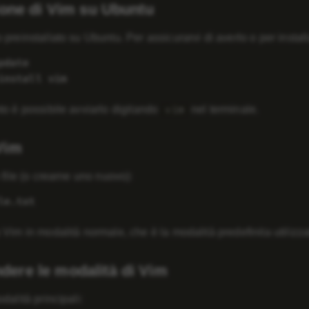
zione di Vim su Ubuntu
preinstallato su Ubuntu. Per assicurarvi di averlo o per insta
pdate
install vim
o è possibile avviarlo digitando
nel terminale.
vim
Vim
 file (o crearne uno nuovo):
le.txt
 Vim in
modalità normale
, che è la modalità predefinita utiliz
ere le modalità di Vim
dalità principali: