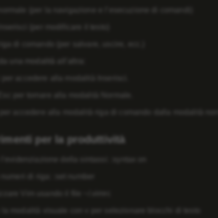
normale
(per la navigazione e l’esecuzione di comandi)
nserisci
(per modificare il testo)
riga di comando
(per salvare, uscire, ecc.)
a una modalità all’altra:
 per accedere alla modalità Inserisci.
sc per tornare alla modalità Normale.
: per accedere alla modalità riga di comando dalla modalità no
imenti per la produttività
l’
evidenziazione della sintassi
: :syntax on
i
numeri di riga
: :set number
zzare Vim usando il file ~/.vimrc
 la
modalità visuale
con v per selezionare blocchi di testo