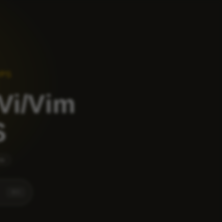
 VPS
 Vi/Vim
S
ne
⌘
K