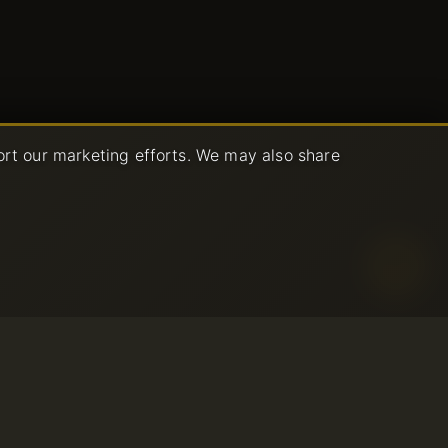
ort our marketing efforts. We may also share
izzo Accettabile
izio
© 2001-2026 Avahost
mborso
Tutti i diritti riservati
zzo