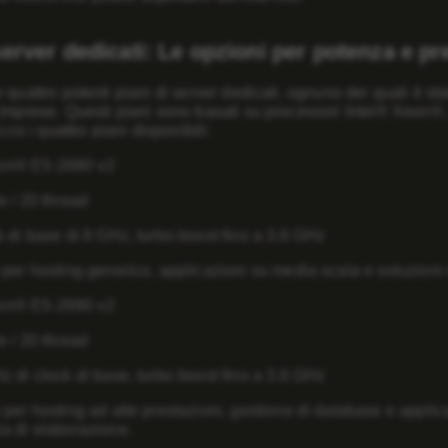
server dedicati: Le opzioni per potenza e pr
 quattro potenti piani di server dedicati, ognuno dei quali è st
imprese. Questi piani sono basati su processori Intel® Xeon®, n
Ecco i quattro piani disponibili:
eon® E5-2680 v2
e / 20 thread
k di base di 8 GHz, turbo boost fino a 3,6 GHz
 per hosting generico, applicazioni su media scala e soluzioni
eon® E5-2690 v2
e / 20 thread
z di clock di base, turbo boost fino a 3,6 GHz
 per hosting ad alte prestazioni, gestione di database e appl
a di elaborazione.