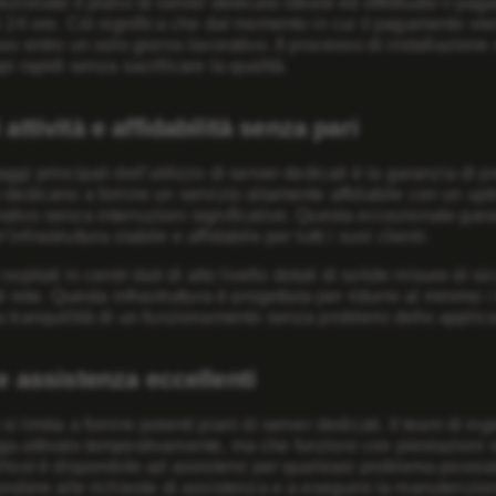
ezionato il piano di server dedicato ideale ed effettuato il p
i
24 ore
. Ciò significa che dal momento in cui il pagamento vien
uso entro un solo giorno lavorativo. Il processo di installazione
pi rapidi senza sacrificare la qualità.
attività e affidabilità senza pari
gi principali dell’utilizzo di server dedicati è la garanzia di pr
 dedicano a fornire un servizio altamente affidabile con un
upt
tivo senza interruzioni significative. Questa eccezionale garan
nfrastruttura stabile e affidabile per tutti i suoi clienti.
ospitati in centri dati di alto livello dotati di solide misure di 
i rete. Questa infrastruttura è progettata per ridurre al minimo i
 tranquillità di un funzionamento senza problemi delle applicaz
e assistenza eccellenti
i limita a fornire potenti piani di server dedicati. Il team di i
a attivato tempestivamente, ma che funzioni con prestazioni otti
aHost è disponibile ad assistervi per qualsiasi problema possia
ondere alle richieste di assistenza e a eseguire la manutenzi