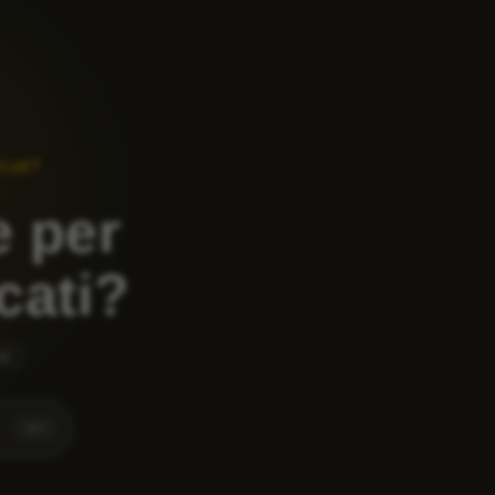
icati?
e per
cati?
ne
⌘
K