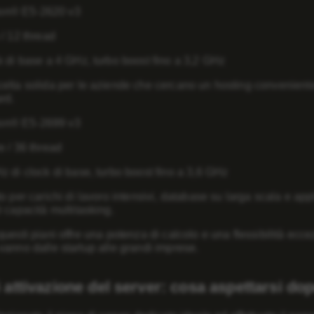
eon® E5-2620 v3
 / 12 thread
k di base a 4 GHz, turbo boost fino a 3,2 GHz
elta solida per le aziende che cercano un hosting conveniente
rd.
eon® E5-2699 v3
e / 36 thread
z di clock di base, turbo boost fino a 3,6 GHz
to per carichi di lavoro intensivi, database su larga scala e ap
i capacità multitasking.
uesti piani offre una potenza di calcolo e una flessibilità ecce
anno dalle startup alle grandi imprese.
 attivazione del server: cosa aspettarsi do