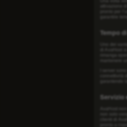
Una volta sel
attivazione d
pronto per l’
garantire tem
Tempo di 
Uno dei vantag
di AvaHost si
rimanga opera
mantenere un’i
I server sono 
connettività d
garantendo la
Servizio 
AvaHost non s
non solo veng
clienti di Av
pronto a risp