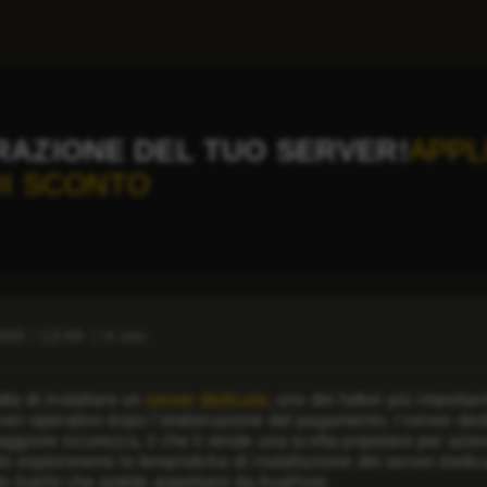
RAZIONE DEL TUO SERVER!
APPL
DI SCONTO
2025
12:05
4 min
tta di installare un
server dedicato
, uno dei fattori più importa
rver operativo dopo l’elaborazione del pagamento. I server dedi
aggiore sicurezza, il che li rende una scelta popolare per azien
lo esploreremo le tempistiche di installazione dei server dedicat
lto livello che potete aspettarvi da AvaHost.