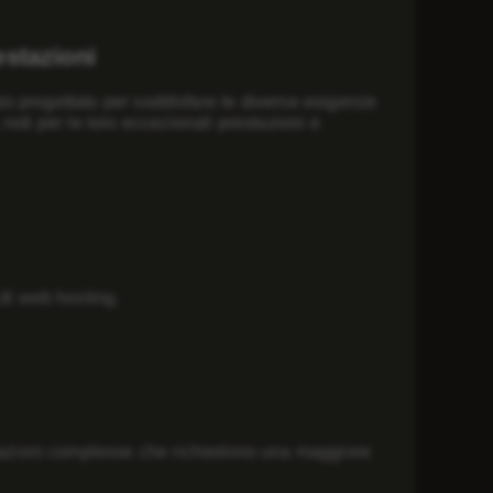
estazioni
ato progettato per soddisfare le diverse esigenze
oti per le loro eccezionali prestazioni e
 di web hosting.
icazioni complesse che richiedono una maggiore