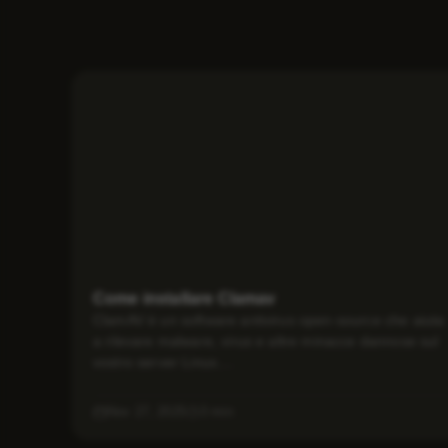
Come installare Clamav
ClamAV è un software antivirus open-source che aiuta
a rilevare malware, virus e altre minacce dannose sul
vostro server Linux....
Nov 27, 2025
3 min