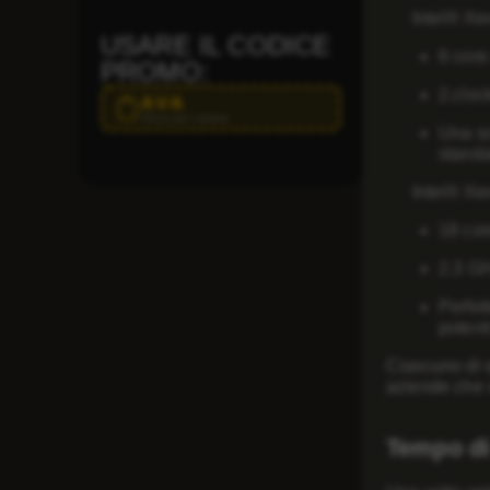
Intel® X
USARE IL CODICE
6 core
PROMO:
2.cloc
AVA
Clicca per copiare
Una sc
standa
Intel® X
18 cor
2.3 GH
Perfet
potent
Ciascuno di q
aziende che v
Tempo di