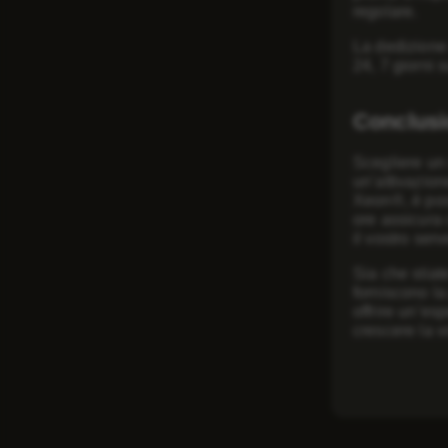
regolare.
La dedizione 
24, 7 giorni 
Conclus
Scegliere un 
un’attivazion
Xeon®, è poss
ore
assicura 
il vostro ser
Sia che stia
forniscono la
offrire un’es
crescere la v