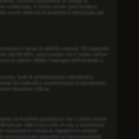
agamento, AvaHost garantisce un tempo di
e confermato, il vostro server sarà fornito e
 dei server dedicati di AvaHost è ottimizzato per
estazioni e tempi di attività costanti. Gli ingegneri
ime del 99,99%
, assicurando che il vostro server
zia di uptime riflette l’impegno dell’azienda a
sicurezza, fonti di alimentazione ridondanti e
 tempi di inattività e massimizzare le prestazioni,
ioni business-critical.
ngegneri di AvaHost garantisce che il vostro server
mali per tutto il suo ciclo di vita. L’assistenza
te incontrare e il team di ingegneri è sempre
one necessaria per garantire un funzionamento