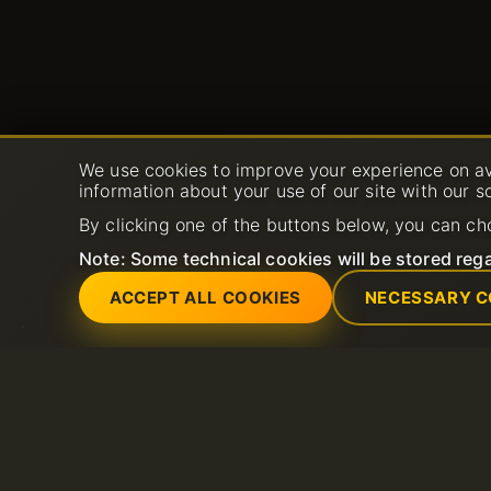
We use cookies to improve your experience on av
information about your use of our site with our s
By clicking one of the buttons below, you can ch
Note: Some technical cookies will be stored rega
ACCEPT ALL COOKIES
NECESSARY C
Servizi
Supporto
Certificati SSL (https)
Aprire un nuovo tic
Dominio
supporto
LiteSpeed Hosting
FAQ
Server dedicati
Base di conoscenz