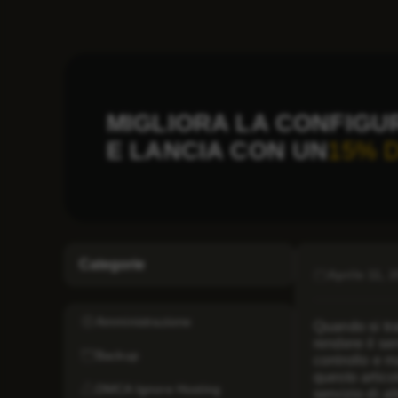
MIGLIORA LA CONFIGU
E LANCIA CON UN
15% 
Categorie
Aprile 11, 
Amministrazione
Quando si tra
rendere il se
Backup
controllo e m
questo artico
DMCA Ignore Hosting
servizio di a