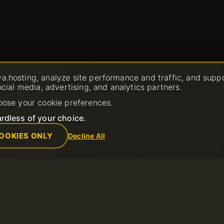
a.hosting, analyze site performance and traffic, and supp
ocial media, advertising, and analytics partners.
oose your cookie preferences.
rdless of your choice.
OOKIES ONLY
Decline All
Azienda
Regole
ket di
Chi siamo
Politica di Util
Contacts
Termini di Serv
Centro dati
Politica di Ri
e
Notizie
Termini di utili