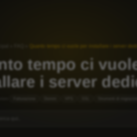
ipal
»
FAQ
»
Quanto tempo ci vuole per installare i server ded
to tempo ci vuol
allare i server dedi
olare
Fatturazione
Domini
VPS
SSL
Strumenti di migrazio