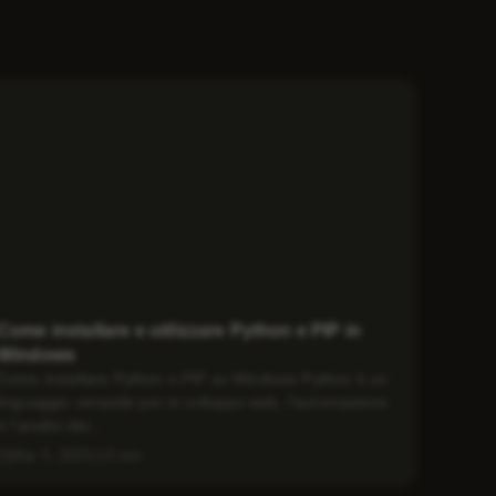
Come installare e utilizzare Python e PIP in
Windows
Come installare Python e PIP su Windows Python è un
linguaggio versatile per lo sviluppo web, l’automazione
e l’analisi dei...
Mar 5, 2025
3 min