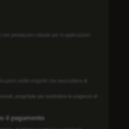
 con prestazioni robuste per le applicazioni
plicazioni molto esigenti che necessitano di
zionali, progettate per soddisfare le esigenze di
po il pagamento