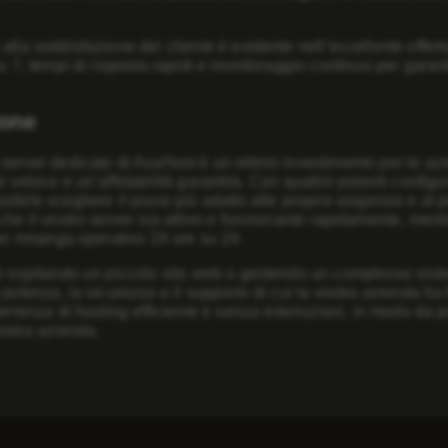
alla soddisfazione del cliente è evidente nell’eccellente offerta 
su 7, tempi di risposta rapidi e monitoraggio continuo per garant
ione
server dedicato di AvaHost è un ottimo investimento per le az
e veloce e un’affidabilità garantita. Con quattro potenti config
ibile scegliere il piano più adatto alle proprie esigenze e al 
che il vostro server sia attivo e funzionante rapidamente, ment
ver rimanga operativo 24 ore su 24.
te ospitando un piccolo sito web o gestendo un complesso siste
 potenza, la sicurezza e il supporto di cui la vostra azienda ha 
perienza di hosting efficiente e senza interruzioni, in modo da p
ostra azienda.