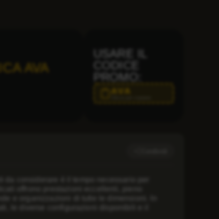
USARE IL
CODICE
ICA AVA
PROMO:
AVA
Clicca per copiare
Condividi
nti da considerare è il tempo necessario per
cati offrono prestazioni eccellenti, pieno
de e organizzazioni di tutte le dimensioni. In
i, le diverse configurazioni disponibili e il