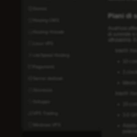
Domini
Piani di 
Hosting CMS
AvaHost offre
Hosting Virtuale
di aziende e 
affidabilità. 
Linux VPS
Intel® X
LiteSpeed Hosting
10 cor
Pagamenti
2.cloc
Server dedicati
Ideale
Sicurezza
Intel® X
Sviluppo
10 cor
VPS Trading
3.0 GH
Windows VPS
Adatto
potenz