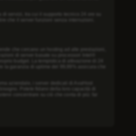
di servizi, tra cui il supporto tecnico 24 ore su
ire che il server funzioni senza interruzioni.
iende che cercano un hosting ad alte prestazioni,
urazioni di server basate su processori Intel®
proprio budget. La tempistica di
attivazione di 24
re la
garanzia di uptime del 99,99%
assicura che
ma aziendale, i server dedicati di AvaHost
bisogno. Potete fidarvi della loro capacità di
otervi concentrare su ciò che conta di più: far