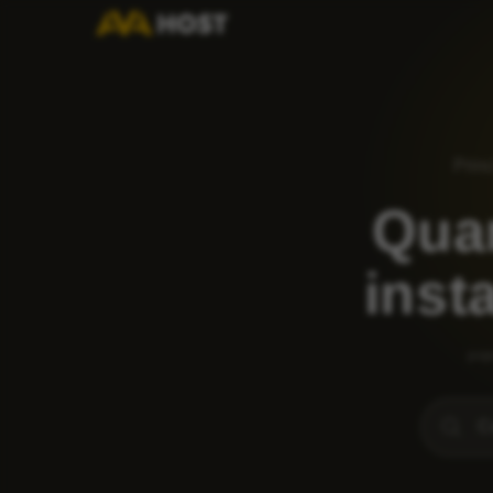
Princ
Quan
inst
pop