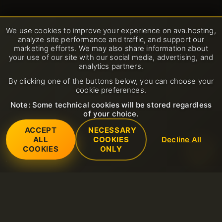
We use cookies to improve your experience on ava.hosting,
analyze site performance and traffic, and support our
marketing efforts. We may also share information about
your use of our site with our social media, advertising, and
analytics partners.
By clicking one of the buttons below, you can choose your
cookie preferences.
Note: Some technical cookies will be stored regardless
of your choice.
ACCEPT
NECESSARY
ALL
COOKIES
Decline All
COOKIES
ONLY
Dienstleistungen