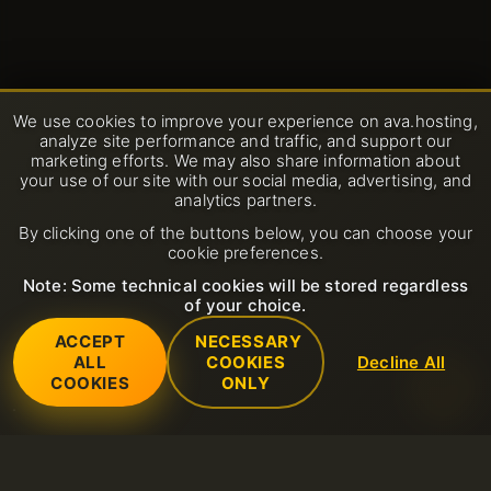
We use cookies to improve your experience on ava.hosting,
analyze site performance and traffic, and support our
marketing efforts. We may also share information about
your use of our site with our social media, advertising, and
analytics partners.
By clicking one of the buttons below, you can choose your
cookie preferences.
Note: Some technical cookies will be stored regardless
of your choice.
ACCEPT
NECESSARY
ALL
COOKIES
Decline All
COOKIES
ONLY