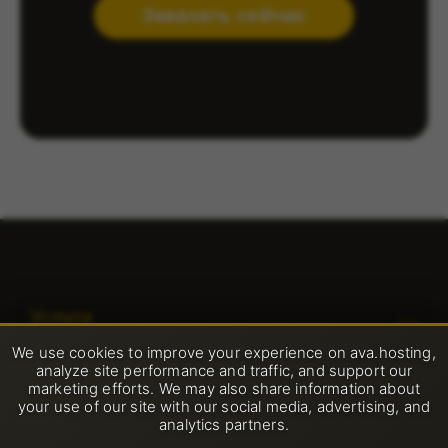
Заказать сейчас
Услуги
We use cookies to improve your experience on ava.hosting,
SSL-сертификаты (https)
analyze site performance and traffic, and support our
Поддержка
marketing efforts. We may also share information about
Общий веб-хостинг
your use of our site with our social media, advertising, and
Открыть тикет в службу поддержки
analytics partners.
Компания
Выделенные серверы