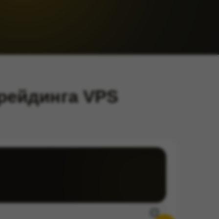
рейдинга VPS