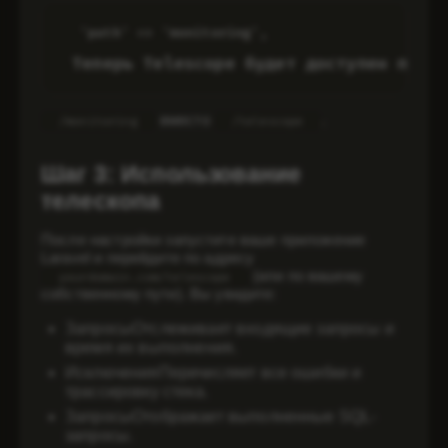
'path' => 'monitoring',
 Теперь Telescope будет доступен по а
вместо
.
/monitoring
/telescope
Шаг 3: Использование
телескопа
После настройки запустите ваше приложение
Laravel и перейдите по адресу
(или по вашему
yourdomain.com/telescope
собственному пути). Вы увидите:
Запросы
Отслеживает входящие запросы и
время их выполнения.
Исключения
Перечисляет все ошибки и
трассировку стека.
Запросы
Отображает выполненные SQL-
запросы.