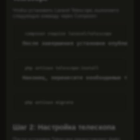
Чтобы установить Laravel Telescope, выполните
следующую команду через Composer:
composer require laravel/telescope
 После завершения установки опубликуй
php artisan telescope:install
 Наконец, перенесите необходимые табл
php artisan migrate
Шаг 2: Настройка телескопа
После установки Telescope предоставляет файл