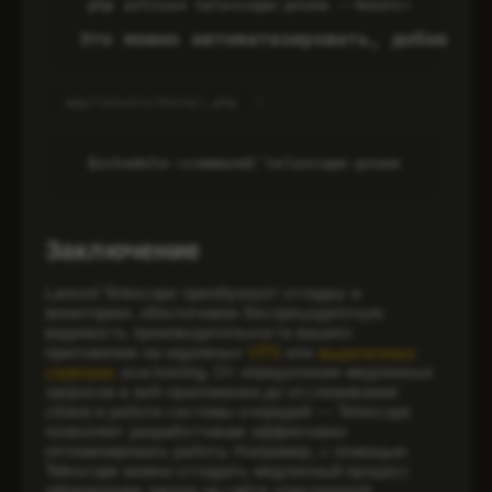
php artisan telescope:prune --hours=24
 Это можно автоматизировать, добавив 
:
app/Console/Kernel.php
$schedule->command('telescope:prune --hours=2
Заключение
Laravel Telescope преобразует отладку и
мониторинг, обеспечивая беспрецедентную
видимость производительности вашего
приложения на надежных
VPS
или
выделенных
серверах
ava.hosting. От определения медленных
запросов в веб-приложении до отслеживания
сбоев в работе системы очередей — Telescope
позволяет разработчикам эффективно
оптимизировать работу. Например, с помощью
Telescope можно отладить медленный процесс
оформления заказа на сайте электронной