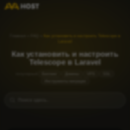
Главная
»
FAQ
»
Как установить и настроить Telescope в
Laravel
Как установить и настроить
Telescope в Laravel
популярный
Биллинг
Домены
VPS
SSL
Инструменты миграции