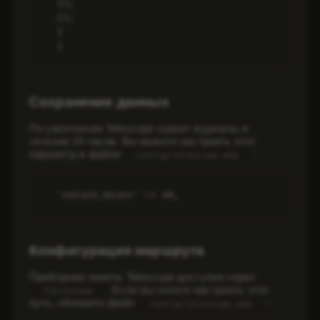
]);

});

}

}
Сохранение данных
По умолчанию Telescope хранит журналы в
течение 24 часов. Вы можете настроить этот
параметр в файле
:
config/telescope.php
'retain_hours' => 48,
Конфигурация маршрута
Приборная панель Telescope доступна через
. Если вы хотите настроить этот
/telescope
путь, обновите файл
:
config/telescope.php