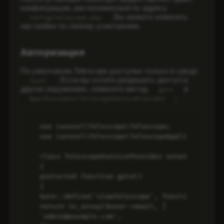
конфигурации, расположенный по адресу
. Вы можете изменить
config/telescope.php
настройки по своему усмотрению.
Авторизация
По умолчанию Telescope доступен только в среде
. Если вы хотите разрешить доступ в
local
других окружениях, измените метод
в
gate
:
App\Providers\TelescopeServiceProvider
use Laravel\Telescope\Telescope;

use Laravel\Telescope\TelescopeApplicationSer
class TelescopeServiceProvider extends Telesc
{

protected function gate()

{

Gate::define('viewTelescope', function ($user)
return in_array($user->email, [

'admin@example.com',
