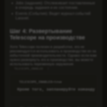
Jobs (задания
): Отслеживает поставленные
в очередь задания и их состояние.
Events (События
): Ведет журнал событий
Laravel.
Шаг 4: Развертывание
Telescope на производстве
Хотя Telescope полезен в разработке, его не
рекомендуется использовать в производстве из-за
избыточной производительности. Однако если вам
нужно развернуть его в производстве, вы можете
использовать переменную окружения
:
TELESCOPE_ENABLED
TELESCOPE_ENABLED=true
 Кроме того, запланируйте команду пер