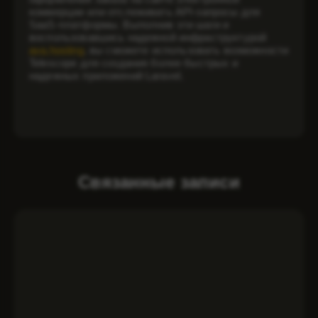
коммерции или отслеживать API-запросы для
SaaS-платформы. Выполнив эти шаги и
воспользовавшись надежной инфраструктурой
ava.hosting
, вы сможете использовать возможности
Telescope для создания более быстрых и
надежных приложений Laravel.
Связанные записи