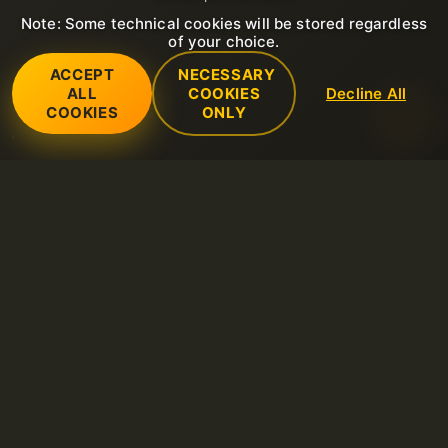
Note: Some technical cookies will be stored regardless
of your choice.
ACCEPT
NECESSARY
ALL
COOKIES
Decline All
COOKIES
ONLY
Услуги
SSL-сертификаты (https)
Поддержка
Общий веб-хостинг
Открыть тикет в службу поддержки
Компания
Выделенные серверы
FAQ
О нас
Хостинг LiteSpeed
Правила
Открыть новый запрос в службу поддержки