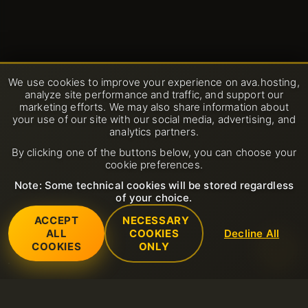
We use cookies to improve your experience on ava.hosting,
analyze site performance and traffic, and support our
marketing efforts. We may also share information about
your use of our site with our social media, advertising, and
analytics partners.
By clicking one of the buttons below, you can choose your
cookie preferences.
Note: Some technical cookies will be stored regardless
of your choice.
ACCEPT
NECESSARY
ALL
COOKIES
Decline All
COOKIES
ONLY