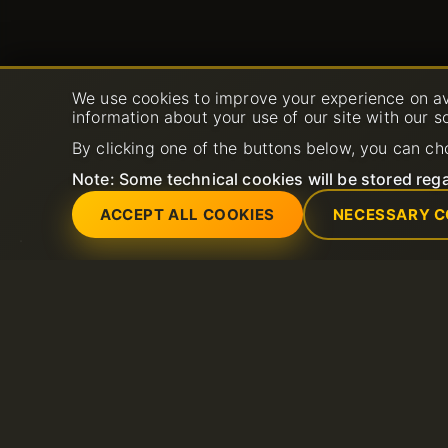
We use cookies to improve your experience on av
information about your use of our site with our s
By clicking one of the buttons below, you can ch
Note: Some technical cookies will be stored rega
ACCEPT ALL COOKIES
NECESSARY C
Услуги
Поддержка
SSL-сертификаты (https)
Открыть тикет в с
Общий веб-хостинг
поддержки
Выделенные серверы
FAQ
Хостинг LiteSpeed
Открыть новый за
SSL сертификаты
поддержки
VPS серверы
Домены
Хостинг Email