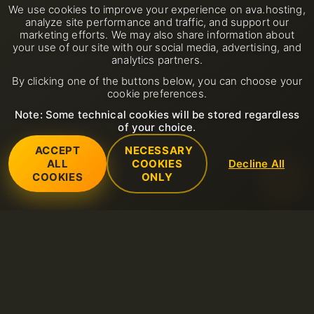
We use cookies to improve your experience on ava.hosting,
analyze site performance and traffic, and support our
marketing efforts. We may also share information about
your use of our site with our social media, advertising, and
analytics partners.
By clicking one of the buttons below, you can choose your
cookie preferences.
Note: Some technical cookies will be stored regardless
of your choice.
ACCEPT
NECESSARY
ALL
COOKIES
Decline All
COOKIES
ONLY
Послуги
SSL-сертифікати (https)