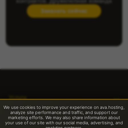
контрактов. Дружелюбная команда
Заказать сейчас
Услуги
We use cookies to improve your experience on ava.hosting,
SSL-сертификаты (https)
analyze site performance and traffic, and support our
Поддержка
marketing efforts. We may also share information about
Общий веб-хостинг
your use of our site with our social media, advertising, and
Открыть тикет в службу поддержки
analytics partners.