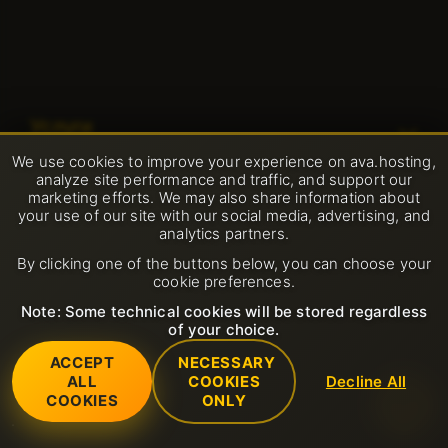
Услуги
We use cookies to improve your experience on ava.hosting,
SSL-сертификаты (https)
analyze site performance and traffic, and support our
Поддержка
marketing efforts. We may also share information about
Общий веб-хостинг
your use of our site with our social media, advertising, and
Открыть тикет в службу поддержки
analytics partners.
Компания
Выделенные серверы
By clicking one of the buttons below, you can choose your
FAQ
cookie preferences.
О нас
Хостинг LiteSpeed
Правила
Открыть новый запрос в службу поддержки
Note: Some technical cookies will be stored regardless
Contacts
of your choice.
SSL сертификаты
Политика приемлемого использования
ACCEPT
NECESSARY
Дата центр
VPS серверы
ALL
COOKIES
Decline All
Условия обслуживания
© 2001-2026 Avahost
COOKIES
ONLY
Все права защищены
Новости
Домены
Политика возврата средств
Партнерская программа
Хостинг Email