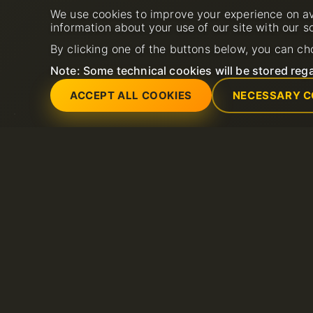
We use cookies to improve your experience on av
information about your use of our site with our s
By clicking one of the buttons below, you can ch
Note: Some technical cookies will be stored rega
ACCEPT ALL COOKIES
NECESSARY C
Услуги
Поддержка
SSL-сертификаты (https)
Открыть тикет в с
Общий веб-хостинг
поддержки
Выделенные серверы
FAQ
Хостинг LiteSpeed
Открыть новый за
SSL сертификаты
поддержки
VPS серверы
Домены
Хостинг Email