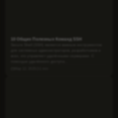
10 Общих Полезных Команд SSH
Secure Shell (SSH) является важным инструментом
для системных администраторов, разработчиков и
всех, кто управляет удалёнными серверами. С
помощью удалённого доступа...
Мар 12, 2025
1 min