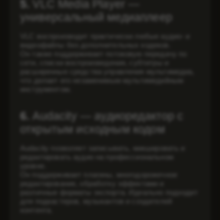
5.
VLC Media Player —
универсальный медиаплеер
VLC воспроизводит практически любые аудио- и
видеофайлы без дополнительных кодеков.
Он также поддерживает потоковую передачу по
сети, списки воспроизведения, субтитры и
расширенные средства управления мультимедиа,
что делает его незаменимым мультимедийным
инструментом.
6.
Audacity — аудиоредактор с
открытым исходным кодом
Audacity позволяет записывать, микшировать и
редактировать аудио на профессиональном
уровне.
Он поддерживает плагины, многодорожечное
редактирование, обработку эффектами и
различные форматы экспорта. Идеально подходит
для подкастеров, музыкантов и создателей
контента.