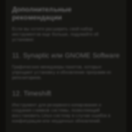
Дополнительные
рекомендации
Если вы хотите расширить свой набор
инструментов еще больше, подумайте об
установке:
11. Synaptic или GNOME Software
Графические менеджеры пакетов, которые
упрощают установку и обновление программ из
репозиториев.
12. Timeshift
Инструмент для резервного копирования и
создания снимков системы, позволяющий
восстановить Linux-систему в случае ошибок в
конфигурации или неудачных обновлений.