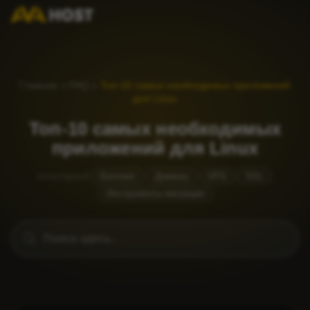
Главная
»
FAQ
»
Топ-10 самых необходимых приложений
для Linux
Топ-10 самых необходимых
приложений для Linux
популярный
Биллинг
Домены
VPS
SSL
Инструменты миграции