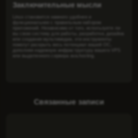
Заключительные мысли
Linux становится намного удобнее и
функциональнее с правильным набором
приложений. Независимо от того, используете ли
вы свою систему для работы, разработки, дизайна
или создания мультимедиа, эти инструменты
помогут раскрыть весь потенциал вашей ОС,
дополняя надежную инфраструктуру вашего VPS
или выделенного сервера ava.hosting.
Связанные записи