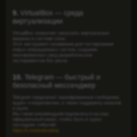
9.
VirtualBox — среда
виртуализации
VirtualBox позволяет запускать виртуальные
машины в системе Linux.
Этот инструмент незаменим для тестирования
новых операционных систем, создания
изолированных сред разработки или
экспериментов без риска.
10.
Telegram — быстрый и
безопасный мессенджер
Telegram предлагает зашифрованные сообщения,
аудио- и видеозвонки, а также поддержку каналов
и групп.
Мы также рекомендуем подписаться на наш
официальный канал, чтобы быть в курсе
последних событий:
https://t.me/avahosting