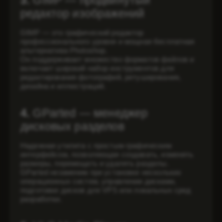
3.
GIMP — продвинутый
редактор изображений
GIMP — это графический редактор
профессионального уровня и мощная бесплатная
альтернатива Photoshop.
Он поддерживает множество форматов файлов и
включает широкий набор инструментов для
редактирования фотографий, ретуширования,
дизайна и иллюстраций.
4.
GParted — менеджер
дисковых разделов
Надежная утилита с простым графическим
интерфейсом, позволяющая создавать, изменять
размеры, перемещать и удалять разделы.
GParted незаменим при установке нескольких
операционных систем, управлении дисками,
подготовке дисков для VPS или локальных сред
разработки.