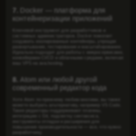
7.
Docker — платформа для
контейнеризации приложений
Ключевой инструмент для разработчиков и
системных администраторов. Docker помогает
создавать изолированные контейнеры, упрощая
развертывание, тестирование и масштабирование.
Идеально подходит для работы с микросервисами,
конвейерами CI/CD и облачными средами, включая
ваш VPS на ava.hosting.
8.
Atom или любой другой
современный редактор кода
Хотя Atom по-прежнему любим многими, вы также
можете выбрать альтернативу, например VS Code.
Такие редакторы поддерживают плагины,
интеграцию с Git, подсветку синтаксиса,
инструменты отладки и расширения для
повышения производительности — все, что нужно
разработчику.