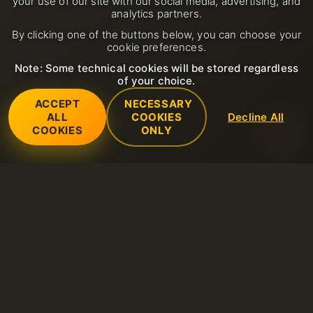
your use of our site with our social media, advertising, and
analytics partners.
By clicking one of the buttons below, you can choose your
cookie preferences.
Note: Some technical cookies will be stored regardless
of your choice.
ACCEPT
NECESSARY
ALL
COOKIES
Decline All
COOKIES
ONLY
Услуги
SSL-сертификаты (https)
Поддержка
Общий веб-хостинг
Открыть тикет в службу поддержки
Компания