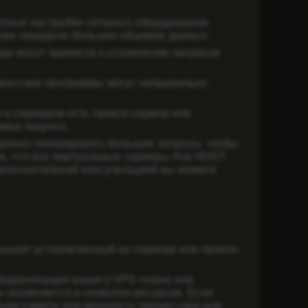
ктные настройки сетевого оборудования
 при передаче больших объемов данных.
ре могут привести к отклонению запросов
иентские программы могут неправильно
 и сервером есть прокси-сервер или
змер запроса.
ренно генерировать большие запросы, чтобы
ие, что все виртуальные серверы Ava HOST
ополнительной консультацией вы можете
вышает установленный на сервере или прокси-
 модернизации вашего VPS-плана или
 заключается в нехватке ресурсов. Если
ъем памяти или мощность процессора для