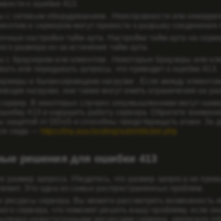
ивести к ошибке 413.
ы с сетевым оборудованием
. Неисправности или некорре
иентом и сервером могут привести к разрыву соединения
очные настройки тайм-аута.
Настройки тайм-аута на серве
ого размера из-за истечения тайм-аута.
 с браузером или клиентом
. Некоторые браузеры или кл
ать или передавать запросы, что приводит к ошибке 413.
ерверы и балансировщики нагрузки
. Если между клиентом
овщик нагрузки, они также могут иметь ограничения на ра
 сервер.
В некоторых случаях злоумышленники могут наме
ошибку 413 и нарушить работу сервера. Обратите вниман
 защитой от DDoS и способны предотвращать атаки. За д
ься сюда —
https://my.ava.hosting/submitticket.php
ые решения для ошибки 413
е размер запроса. Убедитесь, что размер запроса не пре
лимит. Это одна из самых распространенных проблем.
е ресурсы сервера. Вы можете рассмотреть возможность
ого сервера, что поможет решить вашу проблему, если она
ызвана недостаточными ресурсами сервера, увеличьте об