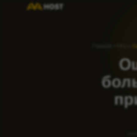
Главная
»
FAQ
»
О
О
бол
пр
попу