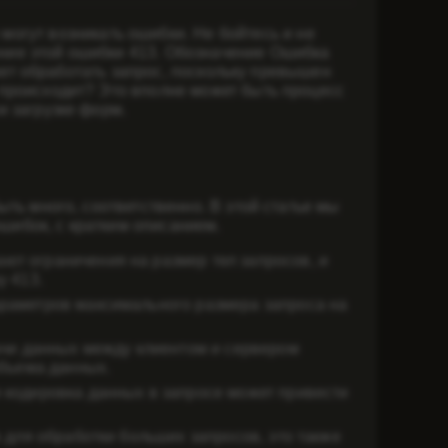
могут возникать ошибки. Не бойтесь и не
ние этой ошибки 413. Обозначение Ошибка
может обработать запрос, поскольку превышен
 происходит? Это вполне может быть процесс
и загрузке форм.
ыть много, соответственно. В этой статье мы
шибок, с кратким описанием.
ют ограничения на размер тел запросов, и
у 413.
раметров максимального размера запроса на
чи данных между клиентом и сервером
объема данных.
 кодировка данных в запросе может привести
 для обработки больших запросов, это также