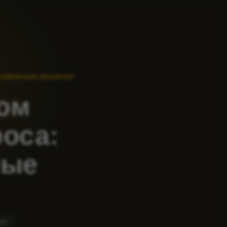
возможные решения
ом
оса:
ные
ции