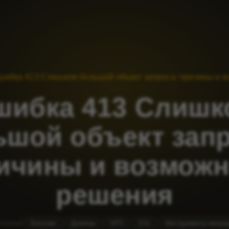
шибка 413 Слишком большой объект запроса: причины и 
шибка 413 Слишк
ьшой объект запр
ичины и возмож
решения
лярный
Биллинг
Домены
VPS
SSL
Инструменты мигра