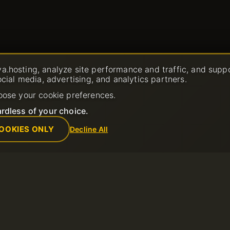
a.hosting, analyze site performance and traffic, and supp
ocial media, advertising, and analytics partners.
oose your cookie preferences.
rdless of your choice.
OOKIES ONLY
Decline All
Компания
Правила
лужбу
О нас
Политика при
Contacts
использовани
Дата центр
Условия обсл
прос в службу
Новости
Политика воз
Партнерская программа
Условия испо