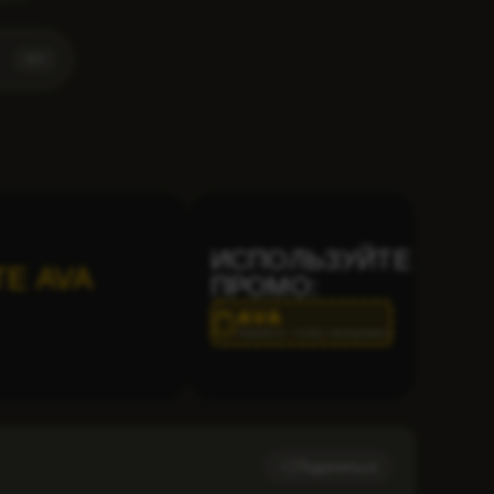
⌘
K
ИСПОЛЬЗУЙТЕ
Е AVA
ПРОМО:
AVA
Нажмите, чтобы скопировать
Поделиться