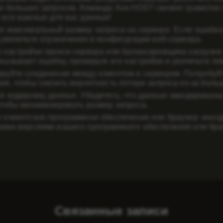
и больших запросов. Команда Ava HOST сможет грамотно 
 все важные для вас данные!
е максимальный размер запроса на сервере. Если ошибка
 увеличьте ограничение в конфигурации веб-сервера.
 настройки прокси-сервера или балансировщика нагрузки
 вызывает ошибку, проверьте его настройки и увеличьте ли
руйте соединение между клиентом и сервером. Попробуй
ия, чтобы снизить вероятность потери запроса из-за боль
е кодировку данных. Убедитесь, что данные закодированы
чтобы минимизировать размер запроса.
 клиентское программное обеспечение или браузер: иног
ими версиями вашего программного обеспечения или брау
Связанные записи