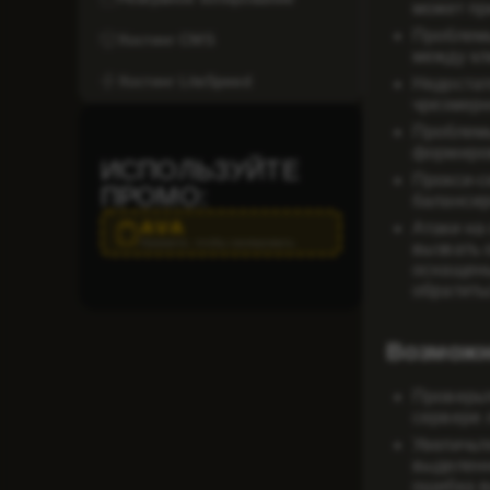
может пр
Проблем
Хостинг CMS
между кл
Хостинг LiteSpeed
Недостат
чрезмерн
Проблемы
формиров
ИСПОЛЬЗУЙТЕ
Прокси-с
ПРОМО:
балансир
AVA
Атаки на
Нажмите, чтобы скопировать
вызвать 
оснащены
обратит
Возможн
Проверьт
сервере 
Увеличьт
выделенн
ошибка в