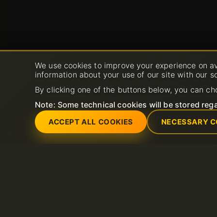
We use cookies to improve your experience on av
information about your use of our site with our s
By clicking one of the buttons below, you can ch
Note: Some technical cookies will be stored rega
ACCEPT ALL COOKIES
NECESSARY C
Услуги
Поддержка
SSL-сертификаты (https)
Открыть тикет в с
Общий веб-хостинг
поддержки
Выделенные серверы
FAQ
Хостинг LiteSpeed
Открыть новый за
SSL сертификаты
поддержки