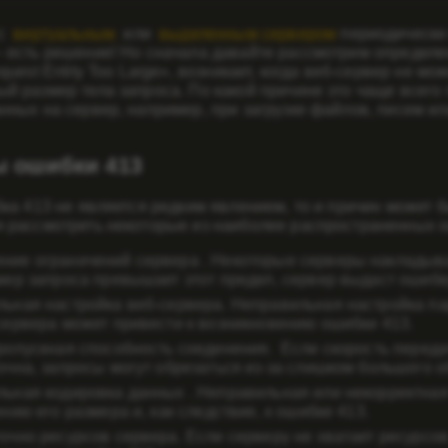
 с
виртуальным
или
выделенным сервером
периодически 
 есть решение! Но сначала давайте рассмотрим определе
quest Entity Too Large», возникает, когда веб-сервер не 
й размер тела запроса. По какой причине это чаще всего
нных на сервер, например, при загрузке файлов, писем ил
 ошибки 413
бка 413 не является редким явлением, то и причин может б
 рассмотреть некоторые из наиболее распространенных о
ние ограничений сервера
. Некоторые серверы накладыва
мер запроса превышает этот предел, сервер выдаст ошибк
ьная настройка веб-сервера.
Неправильная настройка па
сервера может привести к возникновению ошибки 413.
ропускная способность соединения.
Если скорость переда
очна, запросы могут обрезаться из-за слишком большого 
ьная кодировка данных
. Неправильная или некорректная
нию его размера и, как следствие, к ошибке 413.
очно ресурсов сервера.
Если серверу не хватает ресурсов