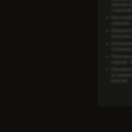
обработк
сохранив
Настройт
сервере,
Измените
нагрузки
Оптимизи
соединен
Проверьт
сервер, 
Обновите
устаревш
версий.