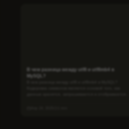
В чем разница между utf8 и utf8mb4 в
MySQL?
В чем разница между utf8 и utf8mb4 в MySQL?
Кодировка символов является основой того, как
данные хранятся, запрашиваются и отображаются..
Апр 24, 2025
1 min