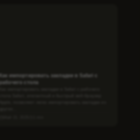
Как импортировать закладки в Safari с
рабочего стола
Как импортировать закладки в Safari с рабочего
стола Safari, элегантный и быстрый веб-браузер
Apple, позволяет легко импортировать закладки из
других...
Май 15, 2025
1 min