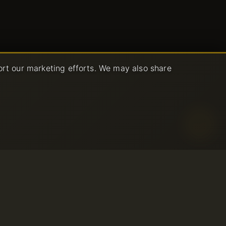
ort our marketing efforts. We may also share
емлемого
я
© 2001-2026 Avahost
уживания
Все права защищены
врата средств
льзования