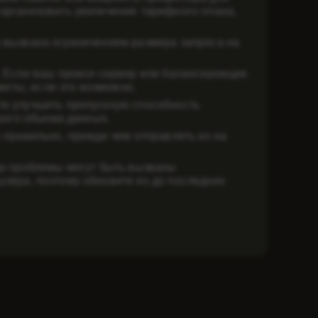
организовать увеличение тарифного плана,
 вызвана ограничением размера запроса на
. Если ваш прокси-сервер или балансировщик
миты, если это возможно.
те улучшить пропускную способность
шого объема данных.
 правильно, прежде чем отправлять их на
да проблемы могут быть вызваны
зера, поэтому обновите их до последних