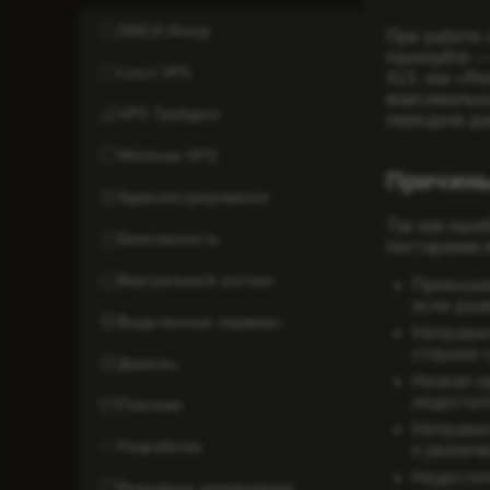
DMCA Игнор
При работе
паникуйте —
Linux VPS
413, как «Re
максимальны
VPS Трейдинг
передачи да
Windows VPS
Причины
Администрирование
Так как оши
Безопасность
постараемся
Виртуальный хостинг
Превыше
если раз
Выделенные серверы
Неправил
стороне 
Домены
Низкая п
недостат
Платежи
Неправил
Разработка
к увеличе
Недостат
Резервное копирование