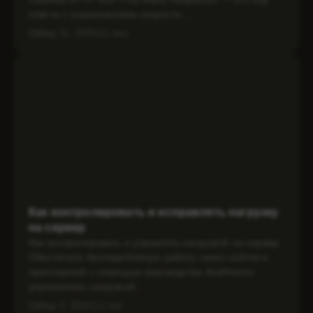
ответа с ограничением скорости,...
Мар 31, 2025
1 min
Как контролировать и исправлять нагрузку
на сервер
Как контролировать и управлять нагрузкой на сервер
Обеспечьте бесперебойную работу своих сайтов и
приложений с помощью руководства AvaHostпо
управлению нагрузкой...
Мар 5, 2025
1 min