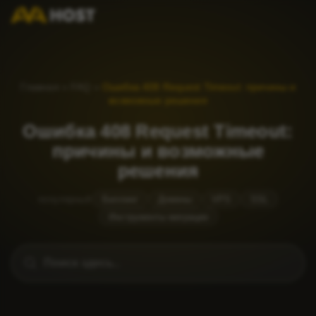
Главная
»
FAQ
»
Ошибка 408 Request Timeout: причины и
возможные решения
Ошибка 408 Request Timeout:
причины и возможные
решения
популярный
Биллинг
Домены
VPS
SSL
Инструменты миграции