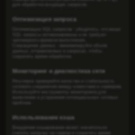
для обработки входящих запросов.
Оптимизация запроса
Оптимизация SQL-запросов
: убедитесь, что ваши
SQL-запросы оптимизированы и не требуют
чрезмерного времени выполнения.
Сокращение данных
: минимизируйте объем
данных, отправляемых в запросах, чтобы
сократить время обработки.
Мониторинг и диагностика сети
Регулярно проверяйте качество и стабильность
сетевого соединения между клиентами и сервером.
Используйте инструменты мониторинга для
выявления и устранения потенциальных сетевых
проблем.
Использование кэша
Внедрение кэширования может значительно
снизить нагрузку на сервер и сократить время