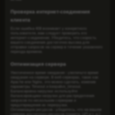
Проверка интернет-соединения
клиента
Если ошибка 408 возникает у конкретного
пользователя, вам следует проверить его
интернет-соединение. Убедитесь, что скорость
вашего соединения достаточно высока для
отправки запросов на сервер в течение указанного
периода времени.
Оптимизация сервера
Увеличенное время ожидания
: увеличьте время
ожидания на сервере. В веб-серверах, таких как
Apache или Nginx, это можно сделать, изменив
параметры Timeout и keepalive_timeout.
Балансировка нагрузки: используйте
балансировщики нагрузки для распределения
запросов по нескольким серверам и
предотвращения их перегрузки.
Оптимизация ресурсов
: убедитесь, что на вашем
сервере достаточно ресурсов (памяти, ЦП и т. д.)