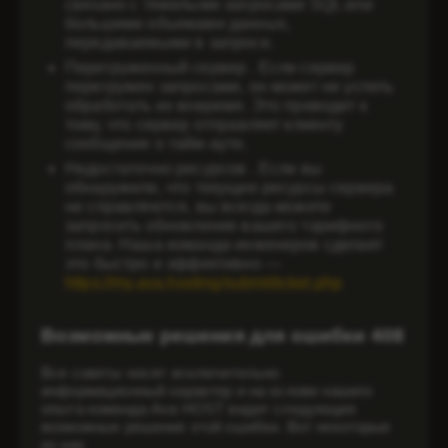
связано с тяжелыми запросами SQL или
большими объемами данных,
передаваемыми в запросе.
Перегруженный сервер
. Если сервер
перегружен запросами, он может не успеть
обработать их вовремя. Это приводит к
тому, что сервер отправляет клиенту
сообщение о тайм-ауте.
Недостаточно ресурсов
. Если вы
обнаружили, что текущие ресурсы сервера
не справляются, вы всегда можете
запросить обновление вашего тарифного
плана. Наша команда инженеров сделает
это быстро и эффективно —
https://my.ava.hosting/submitticket.php
Возможные решения для ошибки 408
Все советы носят исключительно
информационный характер и на основе нашего
опыта команда Ava HOST видит следующие
возможные решения этой ошибки. Вот некоторые
из них