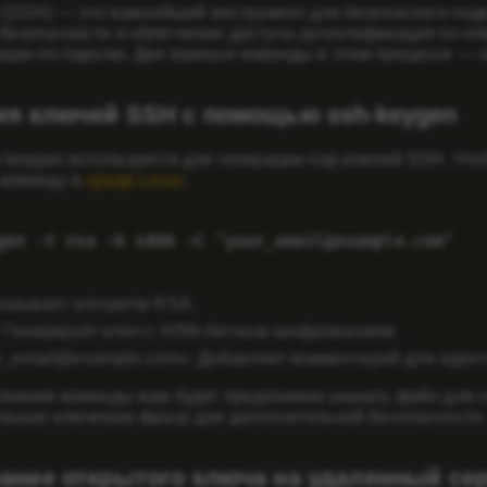
l (SSH) — это важнейший инструмент для безопасного по
езопасности и облегчения доступа аутентификация по кл
ции по паролю. Две важные команды в этом процессе — ss
ия ключей SSH с помощью ssh-keygen
-keygen используется для генерации пар ключей SSH. Что
команду в
среде Linux
:
gen -t rsa -b 4096 -C "your_email@example.com"
Указывает алгоритм RSA.
: Генерирует ключ с 4096-битным шифрованием.
r_email@example.com»
: Добавляет комментарий для иден
нения команды вам будет предложено указать файл для со
льную ключевую фразу для дополнительной безопасности.
ание открытого ключа на удаленный сер