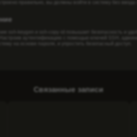
строено правильно, вы должны войти в систему без ввода
ние
ие ssh-keygen и ssh-copy-id повышает безопасность и уд
Настроив аутентификацию с помощью ключей SSH, админис
стему на основе пароля, и упростить безопасный доступ.
Связанные записи