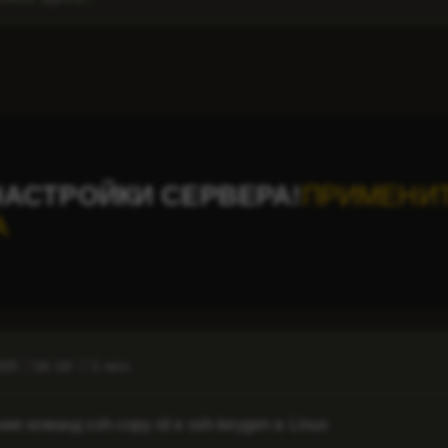
АСТРОЙКИ СЕРВЕРА!
ПРИМЕНИТ
А
025
16:10
1 min
ие команд ssh-copy-id и ssh-keygen в Linux