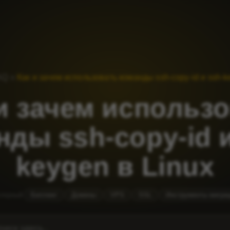
AQ
»
Как и зачем использовать команды ssh-copy-id и ssh-k
и зачем использ
нды ssh-copy-id и
keygen в Linux
лярный
Биллинг
Домены
VPS
SSL
Инструменты мигра