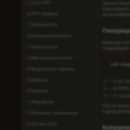
Linux VPS
Secure Shel
повышения б
VPS Трейдинг
аутентифика
Windows VPS
Генерац
Администрирование
Команда ssh
Безопасность
следующую 
Виртуальный хостинг
ssh-key
Выделенные серверы
Домены
—
t rsa
: 
—
b 4096
Платежи
—
C «you
Разработка
После выпол
и дополните
Резервное копирование
Хостинг CMS
Копиров