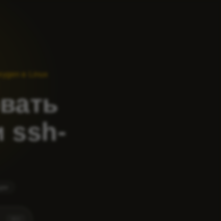
eygen в Linux
овать
 ssh-
ции
⌘
K