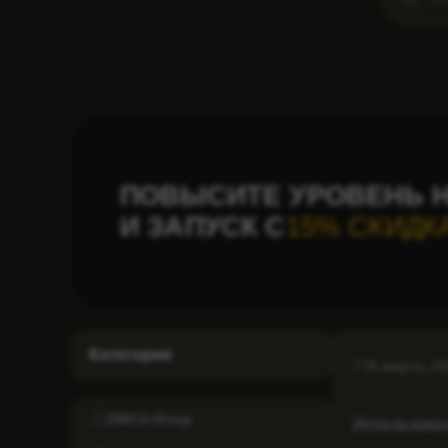
ПОВЫСИТЕ УРОВЕНЬ Н
И ЗАПУСК С
15% СКИДК
Категории
6 марта, 2
DMCA Игнор
Использован