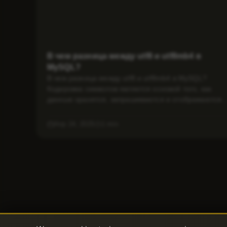
В чем разница между utf8 и utf8mb4 в
MySQL?
В чем разница между utf8 и utf8mb4 в MySQL?
Кодировка символов является основой того, как
данные хранятся, запрашиваются и отображаются..
Апр 24, 2025
1 min