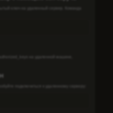
рытый ключ на удаленный сервер. Команда
authorized_keys на удаленной машине,
SH
робуйте подключиться к удаленному серверу: