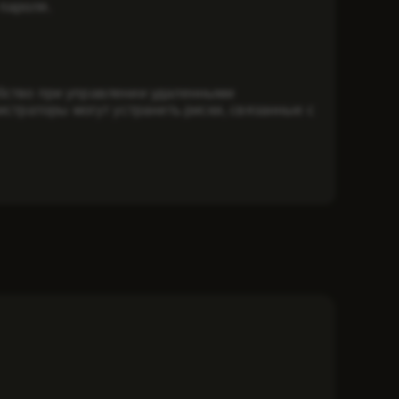
 пароля.
обство при управлении удаленными
траторы могут устранить риски, связанные с