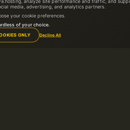
a.hosting, analyze site performance and traffic, and supp
ocial media, advertising, and analytics partners.
oose your cookie preferences.
rdless of your choice.
OOKIES ONLY
Decline All
Компания
Правила
лужбу
О нас
Политика при
Contacts
использовани
Дата центр
Условия обсл
прос в службу
Новости
Политика воз
Партнерская программа
Условия испо
Способы оплаты
Политика кон
Сообщить о з