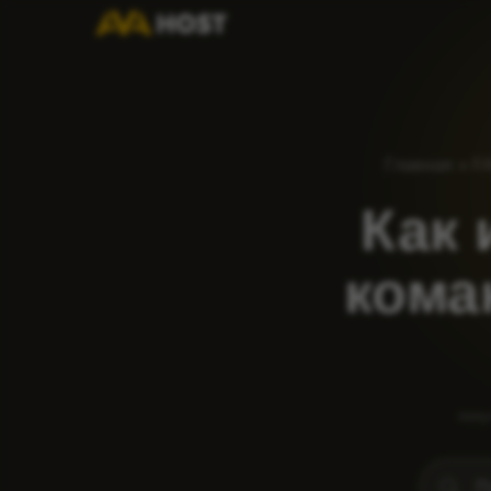
Главная
»
F
Как 
кома
попу