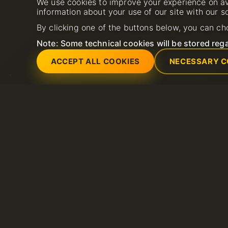
We use cookies to improve your experience on av
information about your use of our site with our s
By clicking one of the buttons below, you can ch
Note: Some technical cookies will be stored rega
ACCEPT ALL COOKIES
NECESSARY C
Услуги
Поддержка
SSL-сертификаты (https)
Открыть тикет в с
Общий веб-хостинг
поддержки
Выделенные серверы
FAQ
Хостинг LiteSpeed
Открыть новый за
SSL сертификаты
поддержки
VPS серверы
Домены
Хостинг Email