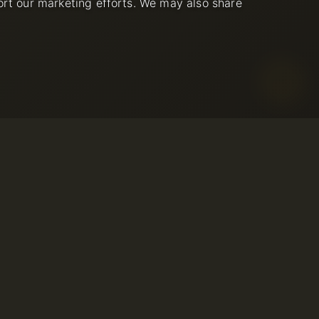
ort our marketing efforts. We may also share
емлемого
я
© 2001-2026 Avahost
уживания
Все права защищены
врата средств
льзования
фиденциальности
лоупотреблении