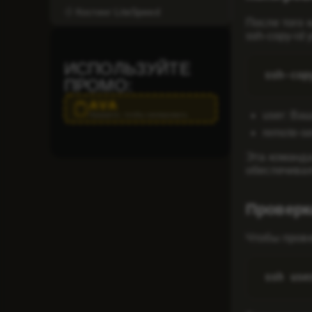
Хостинг LiteSpeed
После того 
ssh-copy-id 
ИСПОЛЬЗУЙТЕ
ssh-cop
ПРОМО:
AVA
user
: Ва
Нажмите, чтобы скопировать
remote-se
Эта команда
обеспечивая
Проверк
Чтобы прове
ssh use