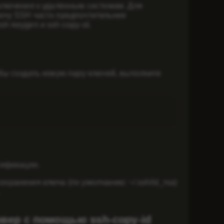
дключения к удаленным системам. Для
ючу SSH часто предпочтительнее
h-keygen и ssh-copy-id.
бы создать новую пару ключей, выполните
тификации.
хранения ключа (по умолчанию: ~/.ssh/id_rsa)
вер с помощью ssh-copy-id