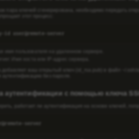
как пара ключей сгенерирована, необходимо передать отк
упрощает этот процесс:
y-id user@remote-server
ше имя пользователя на удаленном сервере.
rver
: Имя хоста или IP-адрес сервера.
 добавляет ваш открытый ключ (id_rsa.pub) в файл ~/.ssh/
 аутентификацию без пароля.
а аутентификации с помощью ключа S
рить, работает ли аутентификация на основе ключей, поп
r@remote-server