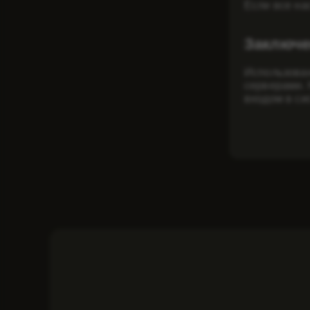
Если все на
Заключе
Использован
серверами. 
входом в си