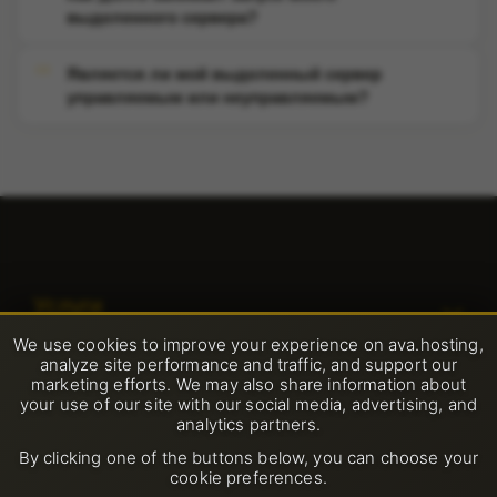
выделенного сервера?
Является ли мой выделенный сервер
управляемым или неуправляемым?
Услуги
We use cookies to improve your experience on ava.hosting,
SSL-сертификаты (https)
analyze site performance and traffic, and support our
Поддержка
marketing efforts. We may also share information about
Общий веб-хостинг
your use of our site with our social media, advertising, and
Открыть тикет в службу поддержки
analytics partners.
Компания
Выделенные серверы
By clicking one of the buttons below, you can choose your
FAQ
cookie preferences.
О нас
Хостинг LiteSpeed
Правила