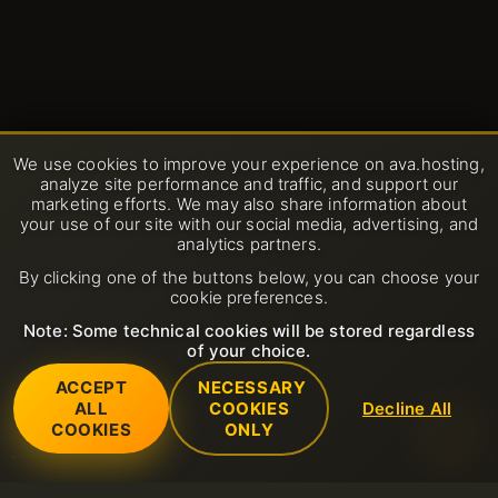
We use cookies to improve your experience on ava.hosting,
analyze site performance and traffic, and support our
marketing efforts. We may also share information about
your use of our site with our social media, advertising, and
analytics partners.
By clicking one of the buttons below, you can choose your
cookie preferences.
Note: Some technical cookies will be stored regardless
of your choice.
ACCEPT
NECESSARY
ALL
COOKIES
Decline All
COOKIES
ONLY