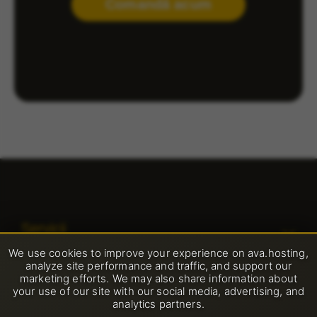
Comandă acum
Servicii
We use cookies to improve your experience on ava.hosting,
Certificate SSL (https)
analyze site performance and traffic, and support our
Asistență
marketing efforts. We may also share information about
Domeniu
your use of our site with our social media, advertising, and
Deschide ticket suport
analytics partners.
Companie