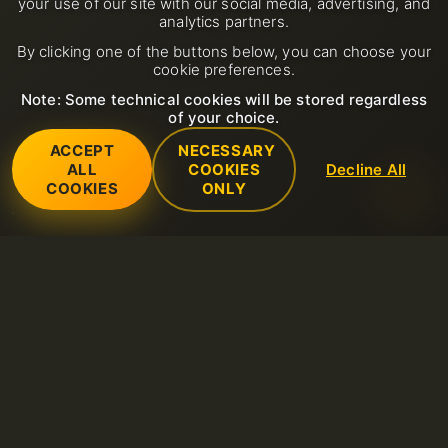
your use of our site with our social media, advertising, and
analytics partners.
By clicking one of the buttons below, you can choose your
cookie preferences.
Note: Some technical cookies will be stored regardless
of your choice.
ACCEPT
NECESSARY
ALL
COOKIES
Decline All
COOKIES
ONLY
Servicii
Certificate SSL (https)
Asistență
Domeniu
Deschide ticket suport
Companie