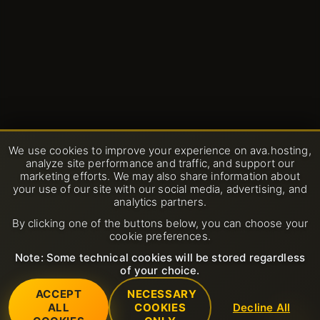
We use cookies to improve your experience on ava.hosting,
analyze site performance and traffic, and support our
marketing efforts. We may also share information about
your use of our site with our social media, advertising, and
analytics partners.
By clicking one of the buttons below, you can choose your
cookie preferences.
Note: Some technical cookies will be stored regardless
of your choice.
ACCEPT
NECESSARY
ALL
COOKIES
Decline All