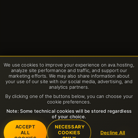
We use cookies to improve your experience on ava.hosting,
analyze site performance and traffic, and support our
marketing efforts. We may also share information about
your use of our site with our social media, advertising, and
analytics partners.
By clicking one of the buttons below, you can choose your
cookie preferences.
Note: Some technical cookies will be stored regardless
of your choice.
ACCEPT
NECESSARY
ALL
COOKIES
Decline All