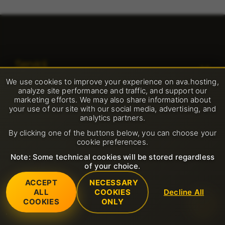
Servicii
We use cookies to improve your experience on ava.hosting,
Certificate SSL (https)
analyze site performance and traffic, and support our
Asistență
marketing efforts. We may also share information about
Domeniu
your use of our site with our social media, advertising, and
Deschide ticket suport
analytics partners.
Companie
Gazduire partajata
By clicking one of the buttons below, you can choose your
FAQ
cookie preferences.
Despre noi
LiteSpeed
Reguli
Baza de cunoștințe
Note: Some technical cookies will be stored regardless
Contacts
of your choice.
Certificatul SSL
Politica de Utilizare Acceptabilă
ACCEPT
NECESSARY
Centru de date
Servere dedicate
ALL
COOKIES
Decline All
Termeni și condiții de utilizare
© 2001-2026 Avahost
COOKIES
ONLY
Toate drepturile rezervate
Ştiri
VPS
Politica de returnare
Program de afiliere