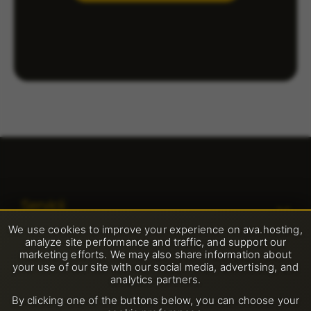
Servicii
We use cookies to improve your experience on ava.hosting,
Certificate SSL (https)
analyze site performance and traffic, and support our
Asistență
marketing efforts. We may also share information about
Domeniu
your use of our site with our social media, advertising, and
Deschide ticket suport
analytics partners.
Companie
Gazduire partajata
By clicking one of the buttons below, you can choose your
FAQ