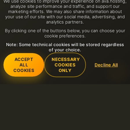
We use cookies to improve your experience on ava.hosting,
analyze site performance and traffic, and support our
marketing efforts. We may also share information about
your use of our site with our social media, advertising, and
analytics partners.
By clicking one of the buttons below, you can choose your
cookie preferences.
Note: Some technical cookies will be stored regardless
of your choice.
ACCEPT
NECESSARY
ALL
COOKIES
Decline All
COOKIES
ONLY
Servicii
Certificate SSL (https)
Asistență