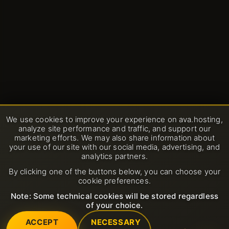
We use cookies to improve your experience on ava.hosting,
analyze site performance and traffic, and support our
marketing efforts. We may also share information about
your use of our site with our social media, advertising, and
analytics partners.
By clicking one of the buttons below, you can choose your
cookie preferences.
Note: Some technical cookies will be stored regardless
of your choice.
ACCEPT
NECESSARY