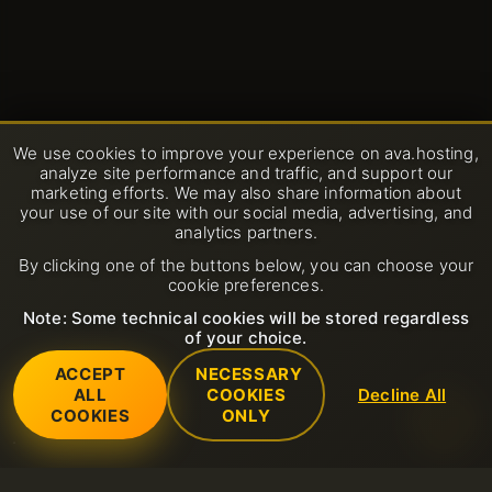
We use cookies to improve your experience on ava.hosting,
analyze site performance and traffic, and support our
marketing efforts. We may also share information about
your use of our site with our social media, advertising, and
analytics partners.
By clicking one of the buttons below, you can choose your
cookie preferences.
Note: Some technical cookies will be stored regardless
of your choice.
ACCEPT
NECESSARY
ALL
COOKIES
Decline All
COOKIES
ONLY