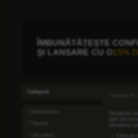
ÎMBUNĂTĂȚEȘTE CONF
ŞI LANSARE CU O
15% 
Categorii
august 31,
Administrare
Ștergerea ca
date pot incl
Backup
Ștergerea ca
Dezvoltare
Eliberați 