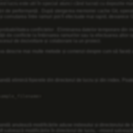
cest lucru este util în special atunci când lucrați cu depozite ma
iri de performanță
. După ștergerea memoriei cache Git, opera
 și comutarea între ramuri pot fi efectuate mai rapid, deoarece
robabilitatea conflictelor
. Eliminarea datelor temporare din m
ății de conflicte la îmbinarea ramurilor sau la efectuarea altor
rocesul de dezvoltare și colaborare la un proiect.
 va descrie mai multe metode și comenzi despre cum să faceți 
dă elimină fișierele din directorul de lucru și din index. Poate f
xample_filename>
dă anulează modificările aduse indexului și directorului de lu
t salvează modificările în directorul de lucru, –mixed salvează