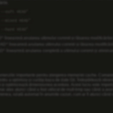
rile.
 --soft HEAD^
 --mixed HEAD^
 --hard HEAD^
D^
înseamnă anularea ultimului commit și lăsarea modificărilor 
EAD^
înseamnă anularea ultimului commit și lăsarea modificăril
AD^
înseamnă anularea completă a ultimului commit și eliminare
omenzile importante pentru ștergerea memoriei cache. Coman
tru a optimiza și curăța baza de date Git. Îndepărtează obiectel
și optimizează dimensiunea acestuia. Acest lucru este importa
mai ales atunci când a fost utilizat de mult timp sau când a avu
menea, rulată automat în anumite cazuri, cum ar fi atunci cân