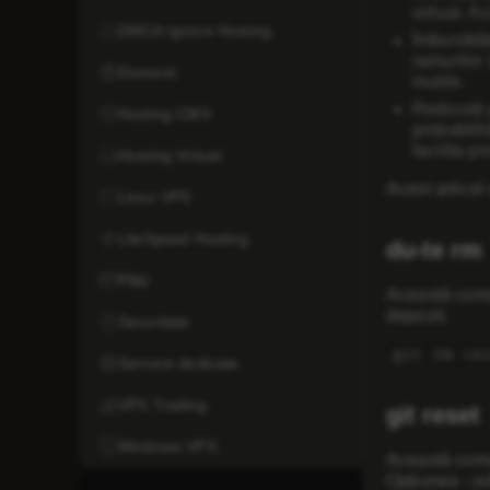
virtual. A
DMCA Ignore Hosting
Îmbunătăț
ramurilor
Domenii
inutile.
Reduceți p
Hosting CMS
probabilit
facilita p
Hosting Virtual
Acest articol
Linux VPS
LiteSpeed Hosting
du-te rm
Plăți
Această coman
depozit.
Securitate
git rm <e
Servere dedicate
VPS Trading
git reset
Windows VPS
Această coman
Opțiunea –sof