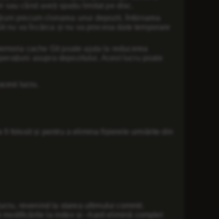
ri sau când aveți spațiu limitat pe disc.
țiuni precum clonarea unui depozit, îmbinarea
 Git nu va încărca și nu va procesa date temporare
emoria cache Git poate ajuta la reducerea
 operațiuni asupra depozitului. Acest lucru poate
acest lucru.
i folosit și pentru a elimina fișierele urmărite din
cru, revenind la starea ultimului commit.
 modificările la index și –hard elimină complet