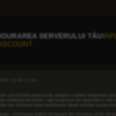
IGURAREA SERVERULUI TĂU!
AP
DISCOUNT
 2024
15:08
3 min
che-ului
Git
este procesul de ștergere a datelor temporare care 
ude modificări de fișiere, copii temporare ale obiectelor și alte 
che-ului Git poate avea următoarele efecte pozitive asupra ser
spațiu
. Eliminarea datelor temporare din memoria cache Git aju