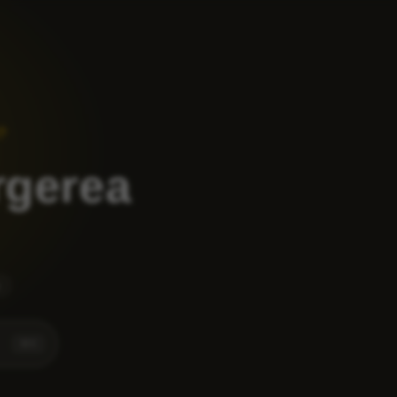
?
rgerea
⌘
K