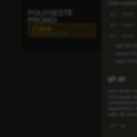
toate modifică
FOLOSEȘTE
git reset
PROMO:
git reset
AVA
Click pentru a copia
git reset
soft HEA
mixed H
hard HE
git gc
Una dintre c
concepută pen
compactează 
depozitului, 
este, de ase
git gc