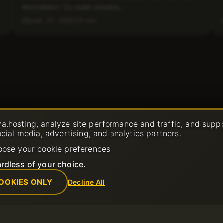
dezvoltatori. Cu toate acestea,...
mart. 27, 2025
3 min
a.hosting, analyze site performance and traffic, and supp
ocial media, advertising, and analytics partners.
oose your cookie preferences.
rdless of your choice.
OOKIES ONLY
Decline All