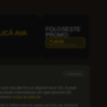
FOLOSEȘTE
LICĂ AVA
PROMO:
AVA
Click pentru a copia
Distribuie
sunt stocate într-un depozit local Git. Aceste
rezultate intermediare ale operațiunilor Git.
verului
virtual
și
dedicat
:
tă la eliberarea de spațiu pe disc pe serverul