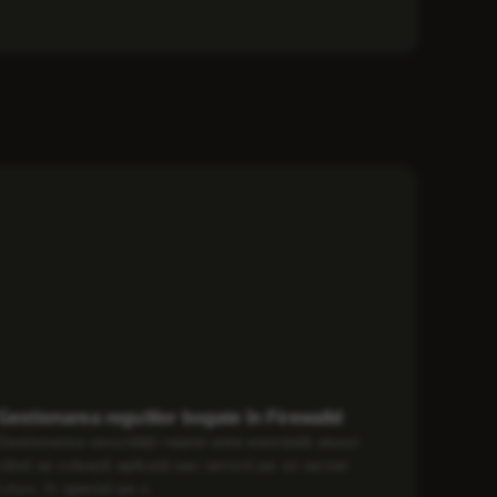
Gestionarea regulilor bogate în Firewalld
Gestionarea securității rețelei este esențială atunci
când se rulează aplicații sau servicii pe un server
Linux, în special pe o...