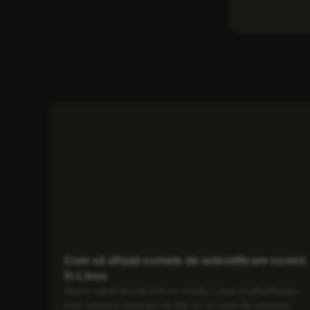
Cum să afișați numele de autentificare curent
în Linux
Atunci când lucrați într-un mediu Linux multiutilizator,
este adesea esențial să știți cu ce cont de utilizator