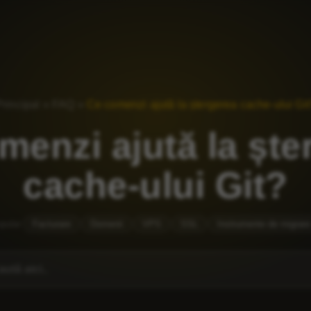
Principal
»
FAQ
»
Ce comenzi ajută la ștergerea cache-ului Git
menzi ajută la ște
cache-ului Git?
pular
Facturare
Domenii
VPS
SSL
Instrumente de migrare