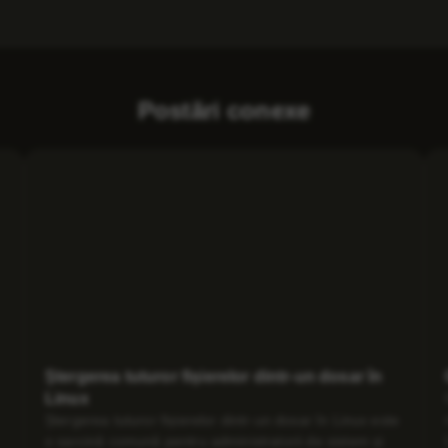
Postări conexe
Ștergerea tuturor fișierelor dintr-un dosar în
Linux
Ștergerea tuturor fișierelor dintr-un dosar în Linux este
o sarcină comună pentru administratorii de sistem și