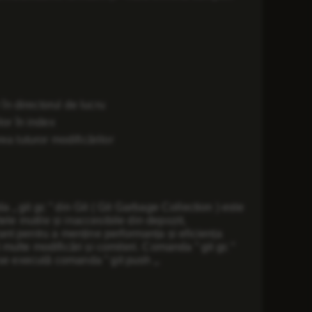
în directorul de lucru
or în index
a tuturor modificărilor
da „
git gc
” din Git (
Git Garbage Collection
) este
e inutile și inaccesibile din depozit,
nt pentru a menține performanța și eficiența
t multe modificări și comiteri. Comanda ”
git gc
”
d se execută comanda ”
git push
„.