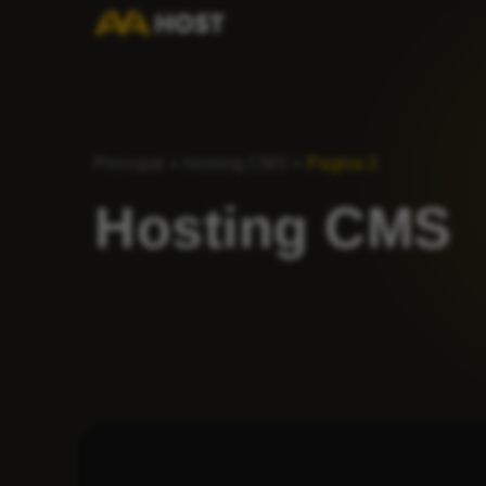
Principal
»
Hosting CMS
»
Pagina 2
Hosting CMS