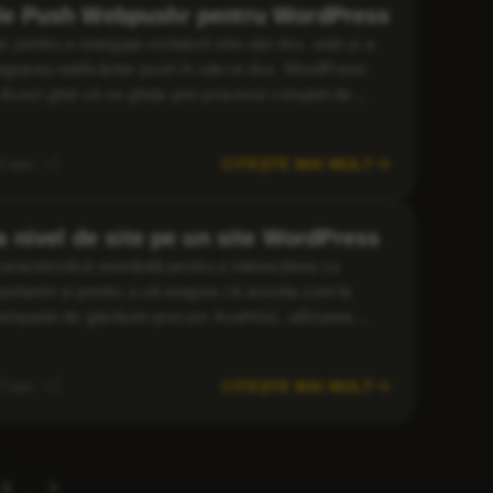
rile Push Webpushr pentru WordPress
c pentru a reangaja vizitatorii site-ului dvs. web și a
grarea notificărilor push în site-ul dvs. WordPress
 Acest ghid vă va ghida prin procesul complet de
 Webpushr este unul dintre cele mai […]
CITEȘTE MAI MULT
2 luni
la nivel de site pe un site WordPress
caracteristică esențială pentru a interacționa cu
importante și pentru a vă asigura că aceștia sunt la
 companie de găzduire precum AvaHost, utilizarea
ă mult dincolo de anunțurile de […]
CITEȘTE MAI MULT
7 luni
Pagina
6