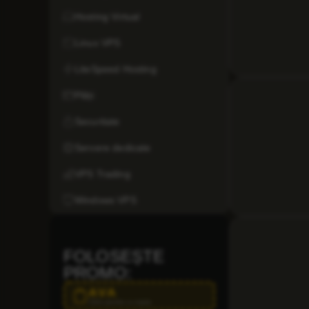
Hosting Virtual
Linux VPS
LiteSpeed Hosting
Plăți
Securitate
Servere dedicate
VPS Trading
Windows VPS
FOLOSEȘTE
PROMO:
AVA
Click pentru a copia