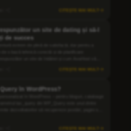
CITEȘTE MAI MULT
ni
spunzător un site de dating și să-l
ți de succes
entură extrem de plină de satisfacții, dar pentru a
e de o bază tehnică corectă și de planificare
respunzător un site de întâlniri și cum AvaHost vă
 publicul Nu […]
CITEȘTE MAI MULT
ni
Ce este o Tax Query în WordPress?
ui personalizat în WordPress – pentru bloguri, cataloage
arametrul tax_query din WP_Query este unul dintre
mite dezvoltatorilor să recupereze postări, pagini sau
or termeni specifici de taxonomie. Ce sunt taxonomiile
CITEȘTE MAI MULT
ni