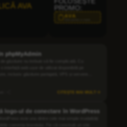
FOLOSEȘTE
LICĂ AVA
PROMO:
AVA
Click pentru a copia
 în phpMyAdmin
de găzduire nu trebuie să fie complicată. Cu
terfață web ușor de utilizat disponibilă pe
re, inclusiv găzduire partajată, VPS și servere
ne cu ușurință bazele de date fără a scrie manual […]
CITEȘTE MAI MULT
uni
ă logo-ul de conectare în WordPress
WordPress este una dintre cele mai simple modalități
tăți coerența brandului. Fie că construiți un site