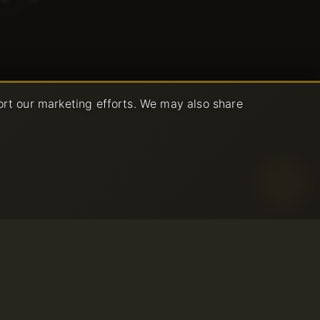
următoare
ort our marketing efforts. We may also share
lizare Acceptabilă
iții de utilizare
© 2001-2026 Avahost
urnare
Toate drepturile rezervate
lizare
fidențialitate