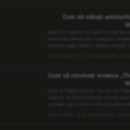
Cum să editați anteturil
W
Antetul și subsolul sunt părți cruciale al
experiența utilizatorului, navigarea, brandi
puternice page builders, editarea acestor z
cunoștințe de codare. Acest ghid vă prezint
mai 5, 2025 · 13:27
Hosting CMS
3 lu
Cum să rezolvați eroarea „T
W
Dacă ați întâlnit eroarea „The link you fol
singurul. Această problemă comună apare d
un plugin sau un fișier media prin tabloul d
rezolvat – iar acest ghid vă va ghida prin 
mai 5, 2025 · 11:20
Administrare
3 lun