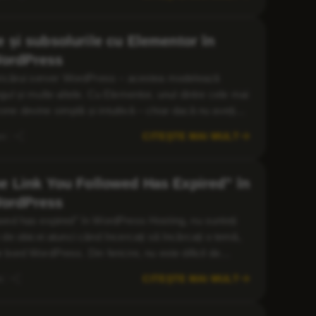
e și subsolurile cu Elementor în
ordPress
e oricărui server WordPress – acestea modelează
ngul și multe altele. Cu Elementor, unul dintre cele mai
one devine simplă și intuitivă – chiar dacă nu aveți
ă, pas cu pas, cum să editați anteturile […]
CITEȘTE MAI MULT
ni
he Link You Followed Has Expired” în
ordPress
lowed has expired” în WordPress Hosting, nu sunteți
e obicei atunci când încercați să încărcați o temă,
e bord WordPress. Din fericire, nu este dificil de
[…]
CITEȘTE MAI MULT
i