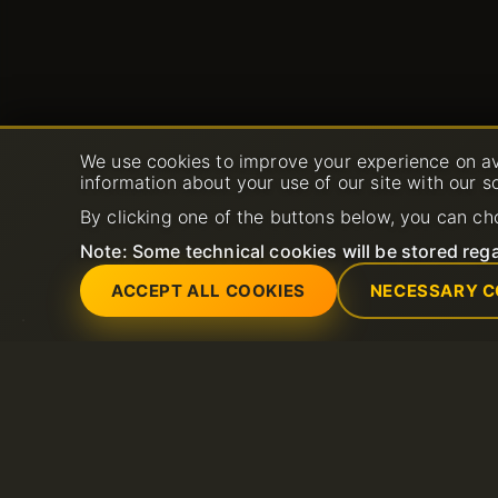
We use cookies to improve your experience on av
information about your use of our site with our s
By clicking one of the buttons below, you can ch
Note: Some technical cookies will be stored rega
ACCEPT ALL COOKIES
NECESSARY C
Servicii
Asistență
Certificate SSL (https)
Deschide ticket su
Domeniu
FAQ
Gazduire partajata
Baza de cunoștinț
LiteSpeed
Certificatul SSL