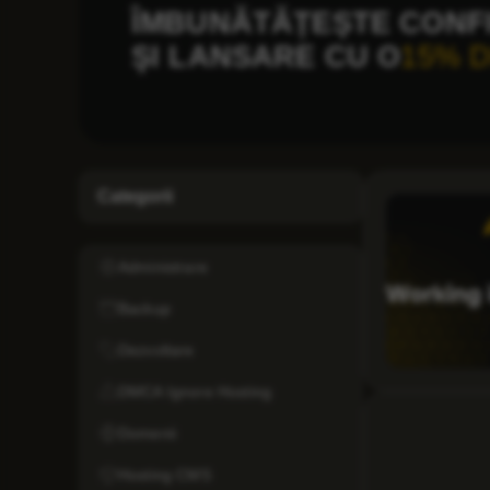
ÎMBUNĂTĂȚEȘTE CONF
ŞI LANSARE CU O
15% 
Categorii
Administrare
Backup
Dezvoltare
DMCA Ignore Hosting
Domenii
Hosting CMS