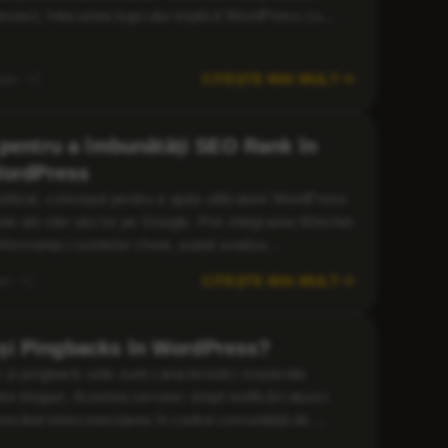
proiect, înlocuirea logo-ului implicit WordPress cu
cest tutorial, vă vom arăta cum să […]
CITEȘTE MAI MULT
uni
 pentru a îmbunătăți SEO Rank în
ordPress
lizat, conceput pentru a ajuta utilizatorii WordPress
e ale site-ului lor pe Google. Prin integrarea Wincher
rformanța cuvintelor cheie, puteți analiza
miza conținutul pentru a îmbunătăți vizibilitatea pe
CITEȘTE MAI MULT
ni
și Pingbacks în WordPress?
și pingback-urile sunt caracteristici moștenite
re bloguri. Acestea servesc drept notificări atunci
omovând interconectarea în cadrul comunității de
 scăzut în timp din cauza creșterii spam-ului și a