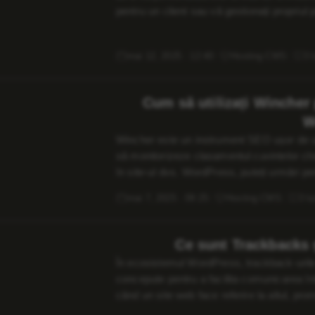
pentru un client sau vă gestionați propriul 
propriul logo este rapidă și eficientă. În a
mai 12, 2025 · 12:40
Hosting CMS
3 l
Cum să utilizați Wincher
W
Wincher este un instrument SEO ușor de uti
să monitorizeze clasamentul cuvintelor chei
în site-ul dvs. WordPress, puteți urmări pe
clasamentele concurenților și vă puteți opti
mai 7, 2025 · 09:25
Hosting CMS
3 lu
motoarele de căutare. Iată un […]
Ce sunt Trackbacks 
În ecosistemul WordPress, trackback-urile 
concepute pentru a facilita comunicarea înt
când un site web face referire la altul, pr
bloggeri. Cu toate acestea, relevanța lor a