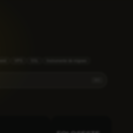
enii
VPS
SSL
Instrumente de migrare
⌘
K