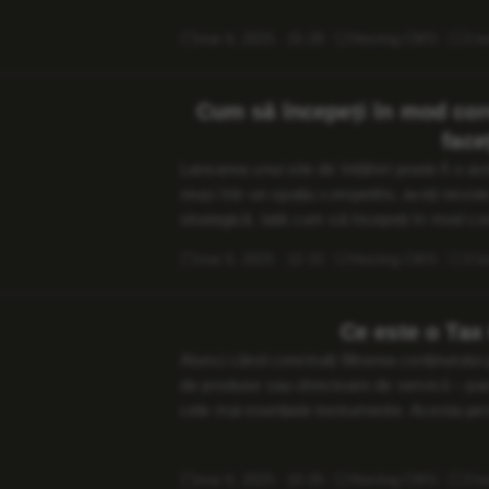
evoluției tehnologiilor web. Ce […]
mai 6, 2025 · 15:28
Hosting CMS
3 lu
Cum să începeți în mod core
face
Lansarea unui site de întâlniri poate fi o av
reuși într-un spațiu competitiv, aveți nevoi
strategică. Iată cum să începeți în mod co
poate sprijini călătoria. Definește-ți nișa și
mai 6, 2025 · 12:15
Hosting CMS
3 lu
Atunci când construiți filtrarea conținutul
de produse sau directoare de servicii – p
cele mai esențiale instrumente. Acesta per
tipuri de postări personalizate pe baza un
în WordPress? Taxonomiile […]
mai 6, 2025 · 10:26
Hosting CMS
3 lu