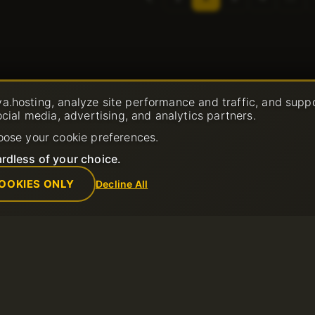
anterioară
a.hosting, analyze site performance and traffic, and supp
ocial media, advertising, and analytics partners.
oose your cookie preferences.
rdless of your choice.
OOKIES ONLY
Decline All
Companie
Reguli
port
Despre noi
Politica de Uti
Contacts
Termeni și cond
e
Centru de date
Politica de ret
Ştiri
Termeni de uti
Program de afiliere
Politica de con