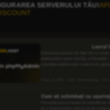
IGURAREA SERVERULUI TĂU!
AP
DISCOUNT
Lucrul
Gestionarea bazelor de date într-un mediu 
phpMyAdmin pentru MySQL și MariaDB – o in
majoritatea platformelor moderne de găzdui
dedicate – puteți vizualiza, edita și menți
mai 13, 2025 · 13:03
Administrare
4 l
Cum să schimbați cu ușurinț
Personalizarea ecranului de autentificare 
de a vă personaliza site-ul sau de a îmbună