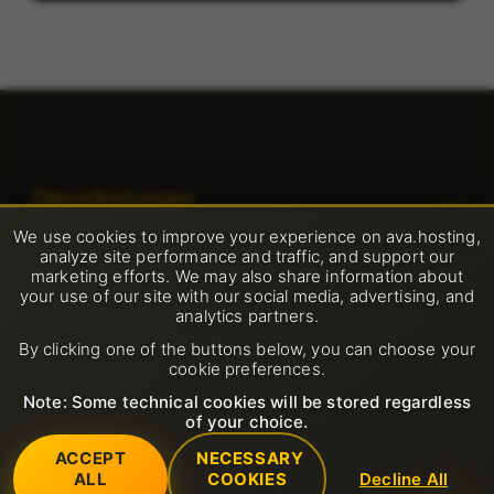
Dienstleistungen
We use cookies to improve your experience on ava.hosting,
Dedizierte Server
analyze site performance and traffic, and support our
Unterstützung
marketing efforts. We may also share information about
Domain
your use of our site with our social media, advertising, and
Neues Support-Ticket öffnen
analytics partners.
Unternehmen
LiteSpeed Hosting
By clicking one of the buttons below, you can choose your
FAQ
cookie preferences.
Über uns
SSL-Zertifikate
Regeln
Wissensbasis
Note: Some technical cookies will be stored regardless
Contacts
of your choice.
Shared Hosting
Akzeptable Nutzungsrichtlinie
ACCEPT
NECESSARY
Datacenter
VPS
ALL
COOKIES
Decline All
Nutzungsbedingungen
© 2001-2026 Avahost