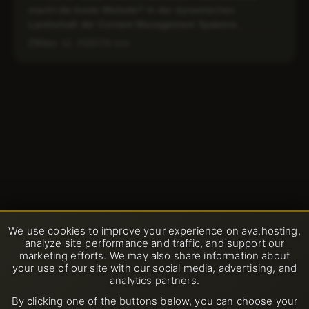
macht die beste Website? In der dynamischen
Landschaft der Content Management Systeme...
März 12, 2025
6 min
We use cookies to improve your experience on ava.hosting,
analyze site performance and traffic, and support our
marketing efforts. We may also share information about
your use of our site with our social media, advertising, and
analytics partners.
By clicking one of the buttons below, you can choose your