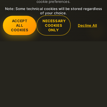
cookie preferences.
Note: Some technical cookies will be stored regardless
of your choice.
ACCEPT
NECESSARY
ALL
COOKIES
Decline All
COOKIES
ONLY
Dienstleistungen
Dedizierte Server
Unterstützung
Domain
Neues Support-Ticket öffnen
Unternehmen
LiteSpeed Hosting
FAQ
Über uns
SSL-Zertifikate
Regeln