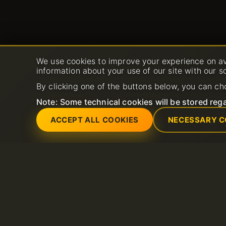
We use cookies to improve your experience on av
information about your use of our site with our s
By clicking one of the buttons below, you can ch
Note: Some technical cookies will be stored rega
ACCEPT ALL COOKIES
NECESSARY C
Dienstleistungen
Unterstützun
Dedizierte Server
Neues Support-Tic
Domain
FAQ
LiteSpeed Hosting
Wissensbasis
SSL-Zertifikate
Shared Hosting
VPS