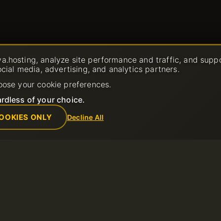
a.hosting, analyze site performance and traffic, and supp
ocial media, advertising, and analytics partners.
oose your cookie preferences.
rdless of your choice.
OOKIES ONLY
Decline All
g
Unternehmen
Regeln
ket öffnen
Über uns
Akzeptable Nut
Contacts
Nutzungsbedi
Datacenter
Rückerstattung
Nachricht
Nutzungsbedi
Affiliate-Programm
Datenschutzer
Zahlungsmethoden
Missbrauch m