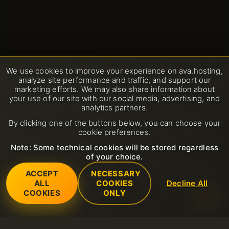
We use cookies to improve your experience on ava.hosting,
analyze site performance and traffic, and support our
marketing efforts. We may also share information about
your use of our site with our social media, advertising, and
analytics partners.
By clicking one of the buttons below, you can choose your
cookie preferences.
Note: Some technical cookies will be stored regardless
of your choice.
ACCEPT
NECESSARY
ALL
COOKIES
Decline All
COOKIES
ONLY