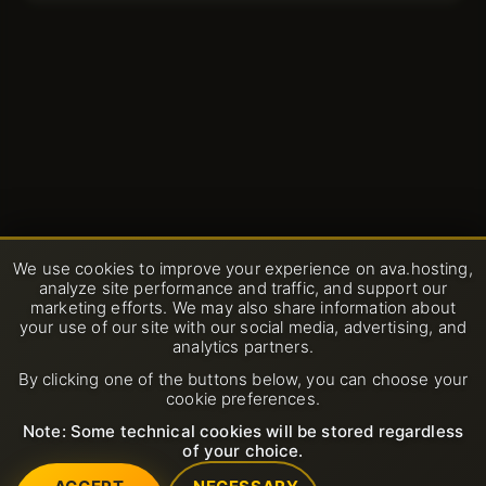
We use cookies to improve your experience on ava.hosting,
analyze site performance and traffic, and support our
marketing efforts. We may also share information about
your use of our site with our social media, advertising, and
analytics partners.
By clicking one of the buttons below, you can choose your
cookie preferences.
Note: Some technical cookies will be stored regardless
of your choice.