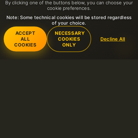
By clicking one of the buttons below, you can choose your
cookie preferences.
Note: Some technical cookies will be stored regardless
of your choice.
ACCEPT
NECESSARY
ALL
COOKIES
Decline All
COOKIES
ONLY
Servicii
Certificate SSL (https)
Asistență
Domeniu
Deschide ticket suport
Companie
Gazduire partajata
FAQ