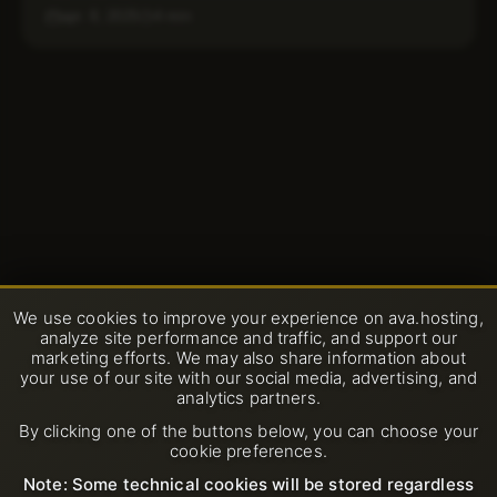
apr. 8, 2025
4 min
We use cookies to improve your experience on ava.hosting,
analyze site performance and traffic, and support our
marketing efforts. We may also share information about
your use of our site with our social media, advertising, and
analytics partners.
By clicking one of the buttons below, you can choose your
cookie preferences.
Note: Some technical cookies will be stored regardless